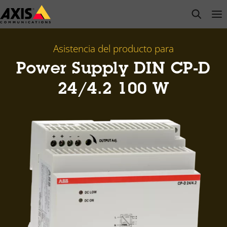
Saltar
open s
Op
Clo
al
contenido
principal
Asistencia del producto para
Power Supply DIN CP-D
24/4.2 100 W