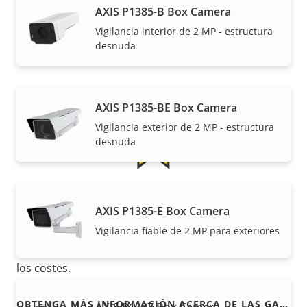
AXIS P1385-B Box Camera
Vigilancia interior de 2 MP - estructura
Garantía
desnuda
AXIS P1385-BE Box Camera
Vigilancia exterior de 2 MP - estructura
desnuda
Para mayor tranquilidad
AXIS P1385-E Box Camera
Vigilancia fiable de 2 MP para exteriores
Nuestra garantía de 3 años brinda a nuestros
clientes un uso sin preocupaciones y un control de
los costes.
OBTENGA MÁS INFORMACIÓN ACERCA DE LAS GARANTÍAS DE AXIS
AXIS P1387 Box Camera