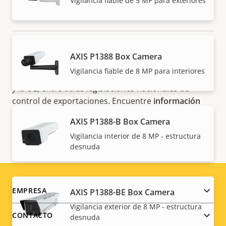
Vigilancia fiable de 5 MP para exteriores
NOTA
AXIS P1388 Box Camera
Los productos de Axis pueden estar sujetos a las
Vigilancia fiable de 8 MP para interiores
regulaciones de control de exportaciones de EE. UU.
y la UE, entre otras legislaciones nacionales de
control de exportaciones. Encuentre
información
sobre el cumplimiento de las exportaciones de su
AXIS P1388-B Box Camera
producto aquí
.
Vigilancia interior de 8 MP - estructura
desnuda
Footer
EMPRESA
AXIS P1388-BE Box Camera
Vigilancia exterior de 8 MP - estructura
menu
CONTACTO
desnuda