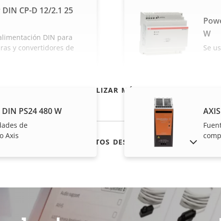
 DIN CP-D 12/2.1 25
Powe
W
alimentación DIN para
ras y convertidores de
Se us
VISUALIZAR MÁS
 DIN PS24 480 W
AXIS
dades de
Fuent
o Axis
comp
MOSTRAR PRODUCTOS DESCATALOGADOS