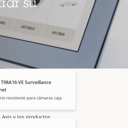
rar su
 T98A16-VE Surveillance
net
io resistente para cámaras caja
 Axis y los productos