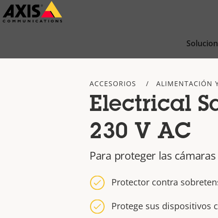
Saltar
al
contenido
Solucio
principal
ACCESORIOS
ALIMENTACIÓN 
Electrical S
230 V AC
Para proteger las cámaras
Protector contra sobrete
Protege sus dispositivos