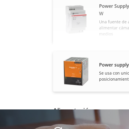
Power Supply
W
Una fuente de 
alimentar cáma
medios
Power supply
Se usa con uni
posicionamient
Alimentación