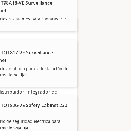
 T98A18-VE Surveillance
net
ios resistentes para cámaras PTZ
 TQ1817-VE Surveillance
net
io ampliado para la instalación de
Hágase socio
ras domo fijas
¿Es usted un revendedor,
distribuidor, integrador de
sistemas o instalador? Tenemos
 TQ1826-VE Safety Cabinet 230
socios en casi todos los países
del mundo. ¡Descubra cómo
io de seguridad eléctrica para
convertirse en uno de ellos!
as de caja fija