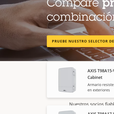
Compare
p
Power supply
combinación
Fuente de alim
D8208-R
PRUEBE NUESTRO SELECTOR D
Carcasas y armarios
AXIS T98A15-V
Cabinet
Armario resiste
en exteriores
Nuestros socios fiab
AXIS T98A17-V