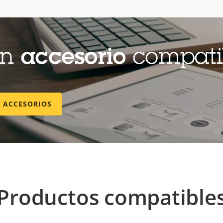
un
accesorio
compati
E ACCESORIOS
Productos compatible