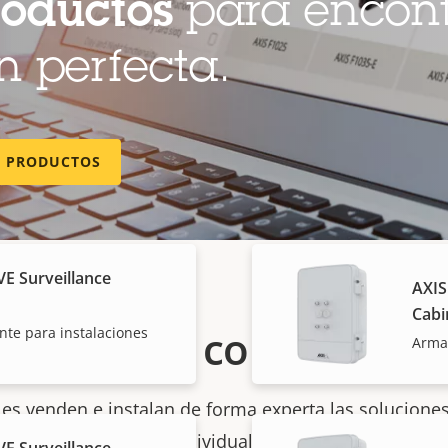
roductos
para encont
 DIN PS56 480 W
 perfecta.
entación para AXIS
E PRODUCTOS
E Surveillance
AXIS
Cabi
Cómo comprar
nte para instalaciones
Armar
les venden e instalan de forma experta las soluciones
individuales.
E Surveillance