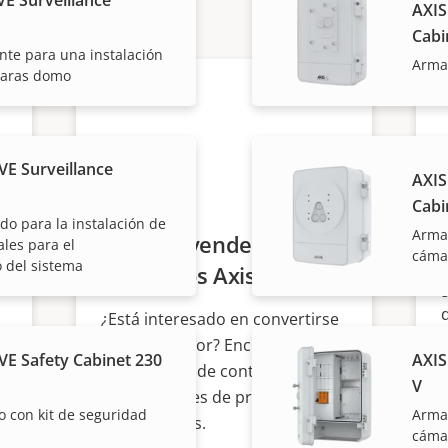
AXIS
Cabi
nte para una instalación
Armar
maras domo
VE Surveillance
AXIS
Cabi
o para la instalación de
Armar
¿Quiere vender
les para el
cáma
 del sistema
productos Axis?
¿Está interesado en convertirse
en revendedor? Encuentre
VE Safety Cabinet 230
AXIS
información de contacto de
V
distribuidores de productos y
o con kit de seguridad
Armar
sistemas Axis.
cámar