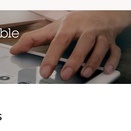
ble
s