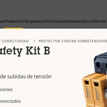
nes
Productos
Perspectivas
Formación
Asistencia
Socio
Dónde
Y CONECTIVIDAD
PROTECTOR CONTRA SOBRETENSION
afety Kit B
 de subidas de tensión
nsiones
 conectados