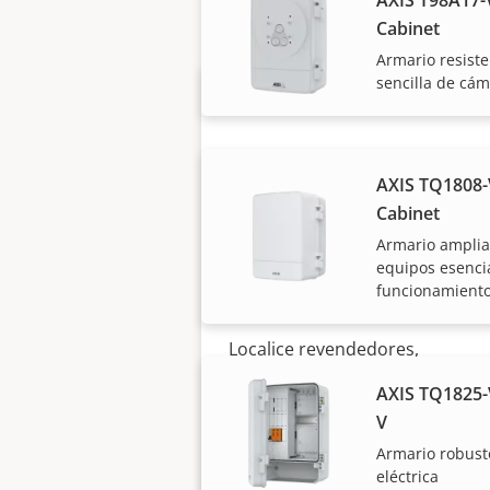
Cabinet
Armario resiste
sencilla de cá
AXIS TQ1808-
Cabinet
Armario ampliad
¿Quiere comprar
equipos esencia
funcionamiento
productos Axis?
Localice revendedores,
integradores de sistemas e
AXIS TQ1825-
instaladores de productos y
V
sistemas de Axis.
Armario robust
eléctrica