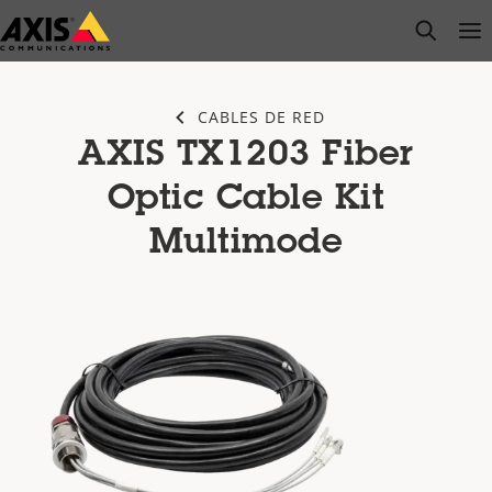
Saltar
open s
Op
Clo
al
contenido
principal
CABLES DE RED
AXIS TX1203 Fiber
Optic Cable Kit
Multimode