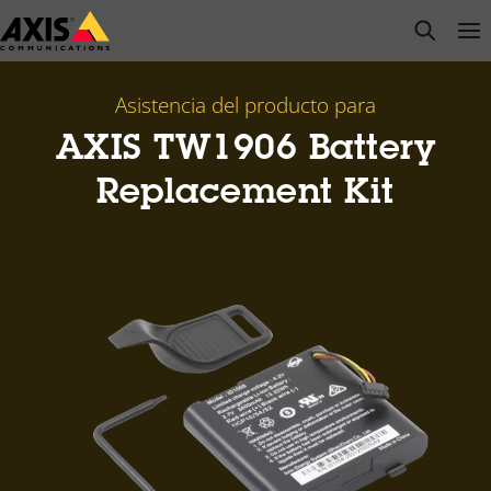
Saltar
open s
Op
Clo
al
contenido
principal
Asistencia del producto para
AXIS TW1906 Battery
Replacement Kit