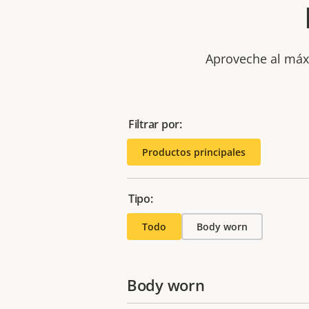
Aproveche al máxi
Filtrar por:
Productos principales
Tipo:
Todo
Body worn
Body worn