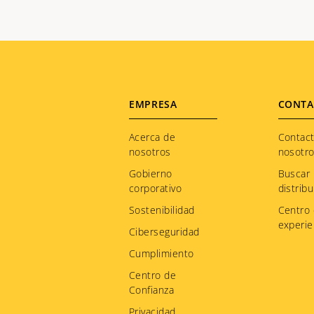
Footer
EMPRESA
CONTA
menu
Acerca de
Contac
nosotros
nosotr
Gobierno
Buscar
corporativo
distribu
Sostenibilidad
Centro
experie
Ciberseguridad
Cumplimiento
Centro de
Confianza
Privacidad