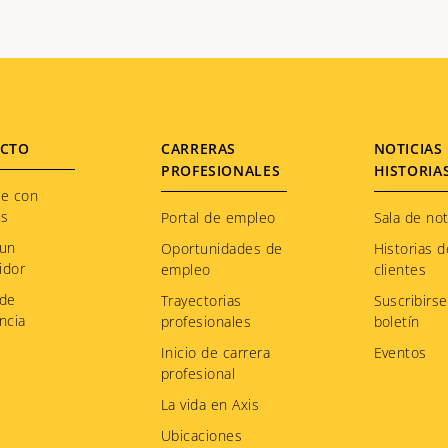
CTO
CARRERAS
NOTICIAS 
PROFESIONALES
HISTORIA
te con
os
Portal de empleo
Sala de not
 un
Oportunidades de
Historias d
idor
empleo
clientes
 de
Trayectorias
Suscribirse
ncia
profesionales
boletín
Inicio de carrera
Eventos
profesional
La vida en Axis
Ubicaciones