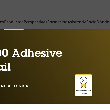
nes
Productos
Perspectivas
Formación
Asistencia
Socio
Dónde
0 Adhesive
il
ENCIA TÉCNICA
GARANTÍA DE
3 AÑO