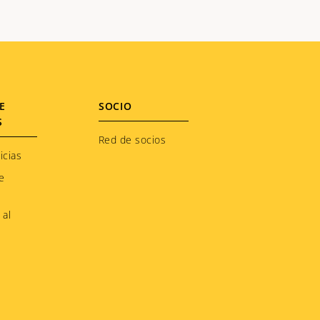
E
SOCIO
S
Red de socios
icias
e
 al