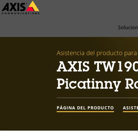
Saltar
al
contenido
Solucio
principal
Asistencia del producto para
AXIS TW190
Picatinny Ra
PÁGINA DEL PRODUCTO
ASIST