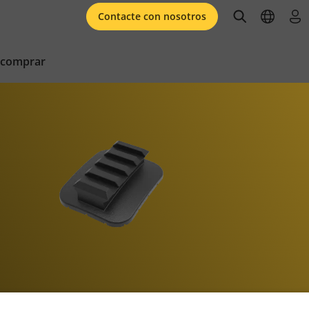
open searc
open l
ini
Contacte con nosotros
 comprar