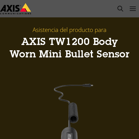
Saltar
open s
Op
Clo
al
contenido
principal
Asistencia del producto para
AXIS TW1200 Body
Worn Mini Bullet Sensor