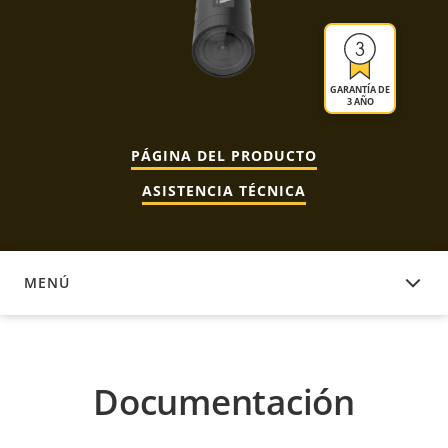
GARANTÍA DE
3 AÑO
PÁGINA DEL PRODUCTO
ASISTENCIA TÉCNICA
MENÚ
DOCUMENTACIÓN
Documentación