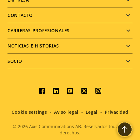
Footer
menu
CONTACTO
CARRERAS PROFESIONALES
NOTICIAS E HISTORIAS
SOCIO
Social
menu
Cookie settings
Aviso legal
Legal
Privacidad
© 2026
Axis Communications AB. Reservados todos los
derechos.
Legal