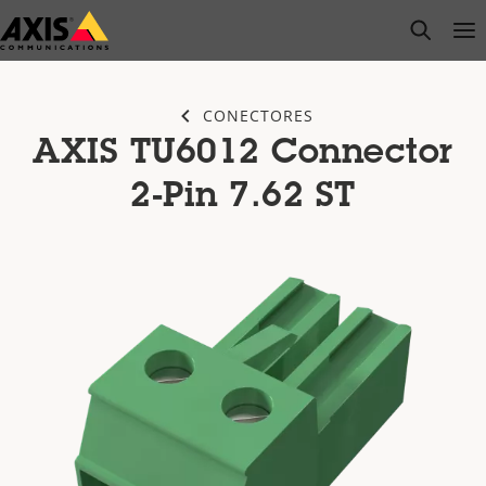
Saltar
open s
Op
Clo
al
contenido
principal
CONECTORES
AXIS TU6012 Connector
2-Pin 7.62 ST