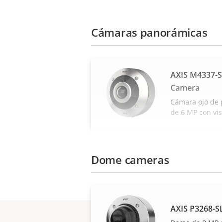
Cámaras panorámicas
AXIS M4337-
Camera
Cámara ojo de 
de 6 MP con vis
Dome cameras
AXIS P3268-