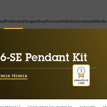
nes
Productos
Perspectivas
Formación
Asistencia
Socio
Dónde
6-SE Pendant Kit
ENCIA TÉCNICA
GARANTÍA DE
3 AÑO