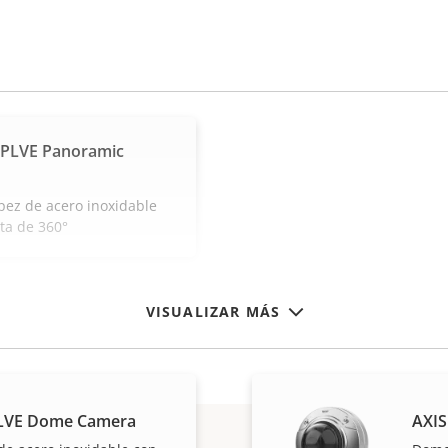
SPLVE Panoramic
pez de acero inoxidable
ta de 360°
VISUALIZAR MÁS
SLVE Dome Camera
AXIS