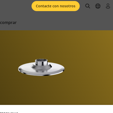
open searc
open l
ini
Contacte con nosotros
 comprar