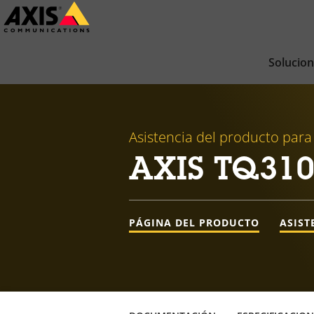
Saltar
al
contenido
Solucio
principal
Asistencia del producto para
AXIS TQ310
PÁGINA DEL PRODUCTO
ASIST