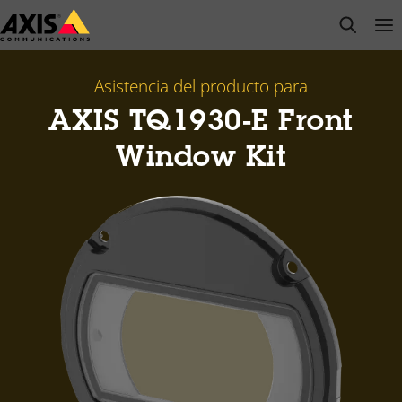
Saltar
open s
Op
Clo
al
contenido
principal
Asistencia del producto para
AXIS TQ1930-E Front
Window Kit