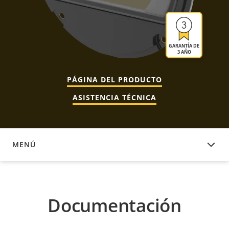
GARANTÍA DE
3 AÑO
PÁGINA DEL PRODUCTO
ASISTENCIA TÉCNICA
MENÚ
DOCUMENTACIÓN
Documentación