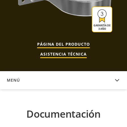
GARANTÍA DE
3 AÑO
PÁGINA DEL PRODUCTO
ASISTENCIA TÉCNICA
MENÚ
DOCUMENTACIÓN
Documentación