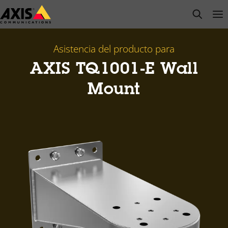
Saltar
open s
Op
Clo
al
contenido
principal
Asistencia del producto para
AXIS TQ1001-E Wall
Mount