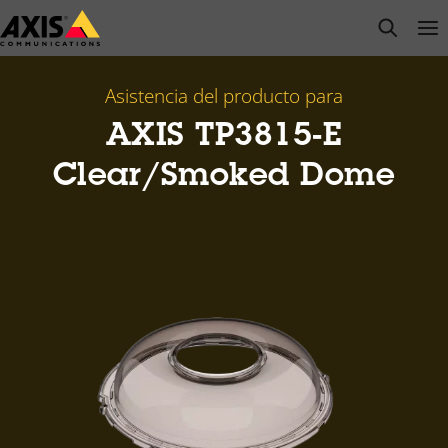
Saltar
open s
Op
Clo
al
contenido
principal
Asistencia del producto para
AXIS TP3815-E
Clear/Smoked Dome