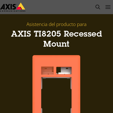
Saltar
open s
Op
Clo
al
contenido
principal
Asistencia del producto para
AXIS TI8205 Recessed
Mount