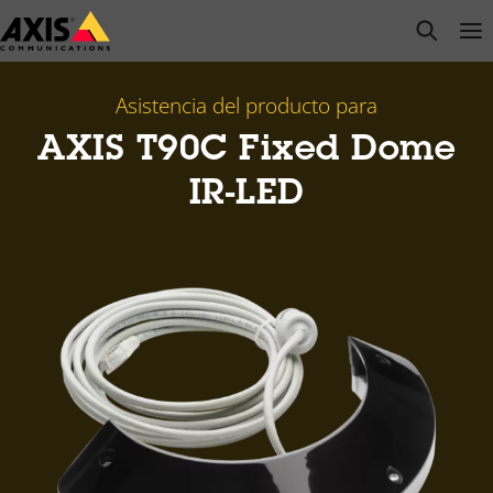
Saltar
open s
Op
Clo
al
contenido
principal
Asistencia del producto para
AXIS T90C Fixed Dome
IR-LED