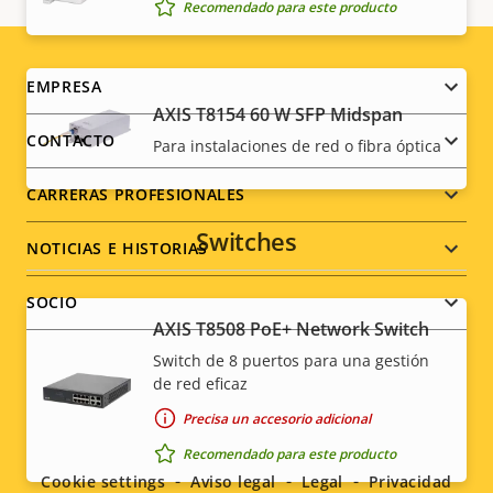
Recomendado para este producto
Footer
EMPRESA
AXIS T8154 60 W SFP Midspan
menu
CONTACTO
Para instalaciones de red o fibra óptica
CARRERAS PROFESIONALES
Switches
NOTICIAS E HISTORIAS
SOCIO
AXIS T8508 PoE+ Network Switch
Switch de 8 puertos para una gestión
de red eficaz
Social
Precisa un accesorio adicional
Recomendado para este producto
menu
Cookie settings
Aviso legal
Legal
Privacidad