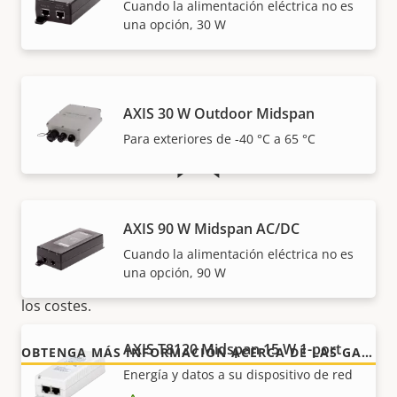
Cuando la alimentación eléctrica no es
Garantía
una opción, 30 W
AXIS 30 W Outdoor Midspan
Para exteriores de -40 °C a 65 °C
Para mayor tranquilidad
AXIS 90 W Midspan AC/DC
Cuando la alimentación eléctrica no es
Nuestra garantía de 3 años brinda a nuestros
una opción, 90 W
clientes un uso sin preocupaciones y un control de
los costes.
AXIS T8120 Midspan 15 W 1-port
OBTENGA MÁS INFORMACIÓN ACERCA DE LAS GARANTÍAS DE AXIS
Energía y datos a su dispositivo de red