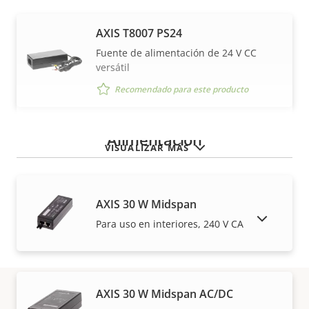
AXIS T8007 PS24
Fuente de alimentación de 24 V CC
versátil
Recomendado para este producto
Alimentación
VISUALIZAR MÁS
AXIS 30 W Midspan
MOSTRAR PRODUCTOS DESCATALOGADOS
Para uso en interiores, 240 V CA
AXIS 30 W Midspan AC/DC