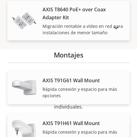
AXIS T8640 PoE+ over Coax
Adapter Kit
Migración rentable a vídeo en red para
MOSTRAR PRODUCTOS DESCATALOGADOS
instalaciones de menor tamaño
Montajes
Cómo comprar
AXIS T91G61 Wall Mount
Rápida conexión y espacio para más
Nuestros socios fiables venden e instalan de forma
opciones
experta las soluciones Axis y los productos
individuales.
AXIS T91H61 Wall Mount
Rápida conexión y espacio para más