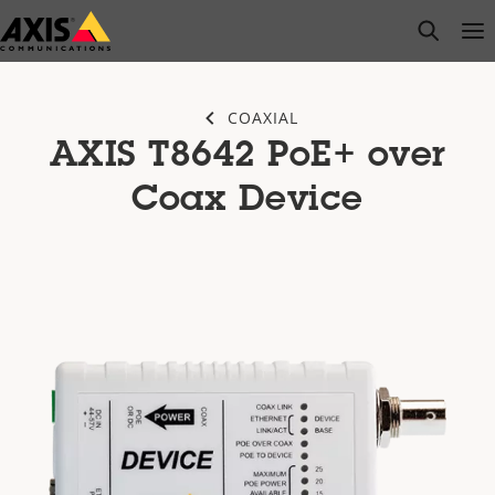
Saltar
open s
Op
Clo
al
contenido
principal
COAXIAL
AXIS T8642 PoE+ over
Coax Device