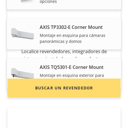
opciones
AXIS TP3302-E Corner Mount
Montaje en esquina para cámaras
¿Quiere comprar productos Axis?
panorámicas y domos
Localice revendedores, integradores de
sistemas e instaladores de productos y
sistemas de Axis.
AXIS TQ5301-E Corner Mount
Montaje en esquina exterior para
cámaras PTZ de Axis
BUSCAR UN REVENDEDOR