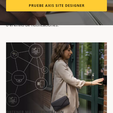
puertas y las llamadas desde intercomunicadores.
PRUEBE AXIS SITE DESIGNER
Además, puede activar acciones como la activación
de luces, la reproducción de un mensaje pregrabado
o el envío de notificaciones.
Características: AXIS
Secure Entry para
XProtect
Control de acceso avanzado
OBTENER MÁS INFORMACIÓN