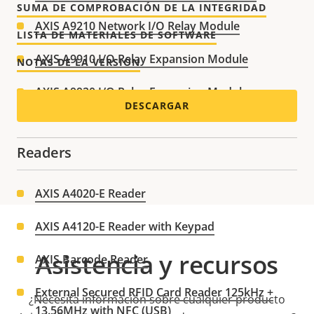
SUMA DE COMPROBACIÓN DE LA INTEGRIDAD
AXIS A9210 Network I/O Relay Module
LISTA DE MATERIALES DE SOFTWARE
AXIS A9910 I/O Relay Expansion Module
NOTAS DE LA VERSIÓN
AXIS A9920 I/O Relay Expansion Module
DESCARGAR
Readers
AXIS A4020-E Reader
AXIS A4120-E Reader with Keypad
Asistencia y recursos
AXIS Barcode Reader
External Secured RFID Card Reader 125kHz +
¿Necesita información sobre cualquier producto
13.56MHz with NFC (USB)