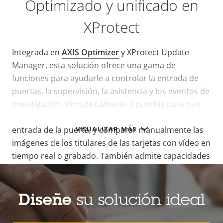
Optimizado y unificado en
XProtect
Integrada en
AXIS Optimizer
y XProtect Update
Manager, esta solución ofrece una gama de
funciones para ayudarle a controlar la entrada de
puertas, la supervisión, la asistencia y los eventos de
investigación. Vincula cámaras a puertas para que
los operadores puedan monitorizar el vídeo y la
VISUALIZAR MÁS
entrada de la puerta, y comparar manualmente las
imágenes de los titulares de las tarjetas con vídeo en
tiempo real o grabado. También admite capacidades
adicionales de control de acceso, como la
automatización de eventos de entrada de puertas
mediante el uso de motor de reglas XProtect Rules
Diseñe
su solución ideal
Engine, el control de acceso de vehículos basado en
Smart Client y la gestión sencilla de la entrada de