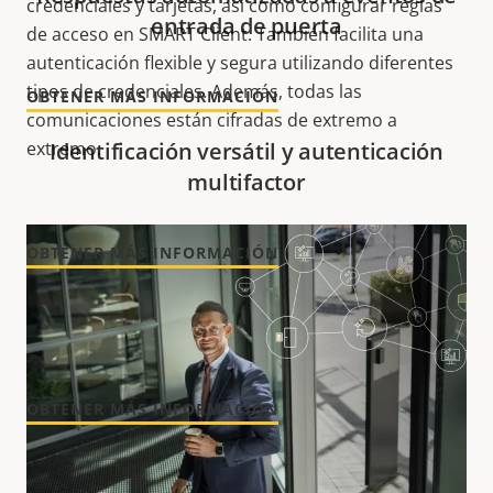
credenciales y tarjetas, así como configurar reglas
entrada de puerta
de acceso en SMART Client. También facilita una
autenticación flexible y segura utilizando diferentes
tipos de credenciales. Además, todas las
OBTENER MÁS INFORMACIÓN
comunicaciones están cifradas de extremo a
extremo.
Identificación versátil y autenticación
multifactor
OBTENER MÁS INFORMACIÓN
Eficiencia y control para varias
instalaciones
OBTENER MÁS INFORMACIÓN