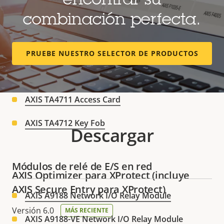
encontrar su
AXIS A1710-B Network Door Controller
combinación perfecta.
AXIS A1810-B Network Door Controller
PRUEBE NUESTRO SELECTOR DE PRODUCTOS
Credentials
AXIS TA4711 Access Card
AXIS TA4712 Key Fob
Descargar
Módulos de relé de E/S en red
AXIS Optimizer para XProtect (incluye
AXIS Secure Entry para XProtect)
AXIS A9188 Network I/O Relay Module
Versión 6.0
MÁS RECIENTE
AXIS A9188-VE Network I/O Relay Module