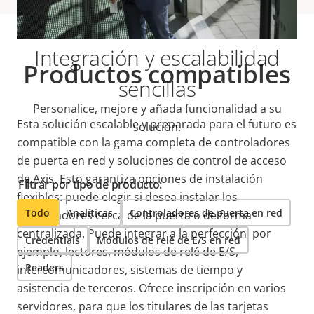
Integración y escalabilidad
Productos compatibles
sencillas
Personalice, mejore y añada funcionalidad a su
Esta solución escalable y preparada para el futuro es
solución.
compatible con la gama completa de controladores
de puerta en red y soluciones de control de acceso
de Axis. Esto garantiza opciones de instalación
Filtrar por tipo de producto:
flexibles: puede elegir si desea instalar los
Todo
Analíticas
Controladores de puerta en red
controladores cerca de la puerta o de forma
centralizada. Puede integrar a la perfección, por
Credentials
Módulos de relé de E/S en red
ejemplo, lectores, módulos de relé de E/S,
Readers
intercomunicadores, sistemas de tiempo y
asistencia de terceros. Ofrece inscripción en varios
servidores, para que los titulares de las tarjetas