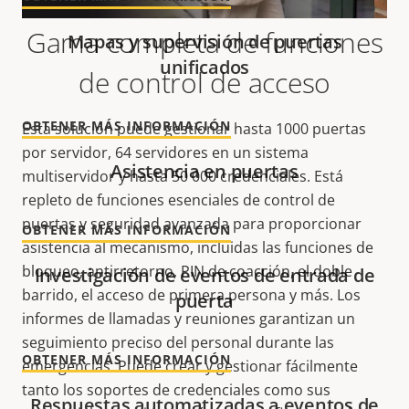
Gama completa de funciones
Mapas y supervisión de puertas
unificados
de control de acceso
OBTENER MÁS INFORMACIÓN
Esta solución puede gestionar hasta 1000 puertas
por servidor, 64 servidores en un sistema
Asistencia en puertas
multiservidor y hasta 50 000 credenciales. Está
repleto de funciones esenciales de control de
puertas y seguridad avanzada para proporcionar
OBTENER MÁS INFORMACIÓN
asistencia al mecanismo, incluidas las funciones de
bloqueo, antirretorno, PIN de coacción, el doble
Investigación de eventos de entrada de
barrido, el acceso de primera persona y más. Los
puerta
informes de llamadas y reuniones garantizan un
seguimiento preciso del personal durante las
OBTENER MÁS INFORMACIÓN
emergencias. Puede crear y gestionar fácilmente
tanto los soportes de credenciales como sus
Respuestas automatizadas a eventos de