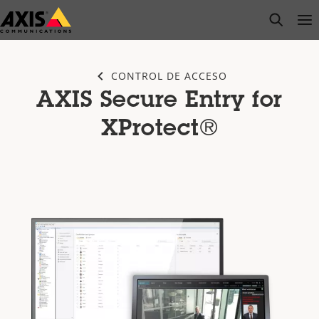
Saltar
open s
Op
Clo
al
contenido
principal
CONTROL DE ACCESO
AXIS Secure Entry for
XProtect®