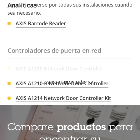
Analíticas
puedan moverse por todas sus instalaciones cuando
sea necesario.
AXIS Barcode Reader
Controladores de puerta en red
AXIS A1210 Network Door Controller
VISUALIZAR MÁS
AXIS A1210-B Network Door Controller
AXIS A1214 Network Door Controller Kit
AXIS A1610 Network Door Controller
Compare
productos
para
AXIS A1610-B Network Door Controller