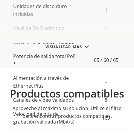
Unidades de disco duro
1
incluidas
Nivel de RAID admitido
-
Nivel RAID predeterminado
-
VISUALIZAR MÁS
Potencia de salida total PoE
65 / 60 / 65
*
Alimentación a través de
-
Ethernet Plus
Productos compatibles
Canales de vídeo validados
8
Aproveche al máximo su solución. Utilice el filtro
Velocidad de bits de
para encontrar productos compatibles.
160
grabación validada (Mbit/s)