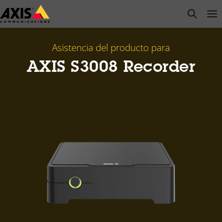
Saltar
open s
Op
Clo
al
contenido
principal
Asistencia del producto para
AXIS S3008 Recorder