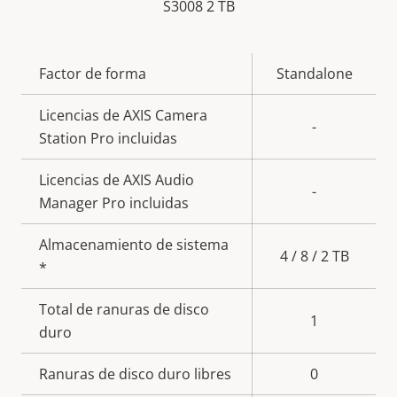
S3008 2 TB
Descripción
Factor de forma
Valor de
Standalone
de
la
Licencias de AXIS Camera
propiedad
propiedad
-
Station Pro incluidas
Licencias de AXIS Audio
-
Manager Pro incluidas
Almacenamiento de sistema
4 / 8 / 2 TB
*
Total de ranuras de disco
1
duro
Ranuras de disco duro libres
0