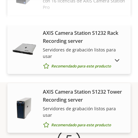
con 16 licencias de AXIS Camera Station
Pro
VISUALIZAR MÁS
AXIS Camera Station S1232 Rack
Recording server
Servidores de grabación listos para
usar
MOSTRAR PRODUCTOS DESCATALOGADOS
Recomendado para este producto
AXIS Camera Station S1232 Tower
Recording server
Garantía
Servidores de grabación listos para
usar
Recomendado para este producto