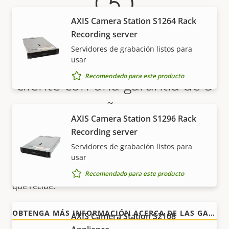
AXIS Camera Station S1264 Rack
Recording server
Servidores de grabación listos para
Más tranquilidad para el
usar
Recomendado para este producto
cliente con una garantía de 5
años
AXIS Camera Station S1296 Rack
Recording server
Nuestra nueva garantía de 5 años brinda a nuestros
clientes años de uso sin preocupaciones y un
Servidores de grabación listos para
usar
control de los costes. Y no hay sorpresas ocultas en
la factura, lo que prometemos es exactamente lo
Recomendado para este producto
que recibe.
OBTENGA MÁS INFORMACIÓN ACERCA DE LAS GARANTÍAS DE AXIS
AXIS Camera Station S2108