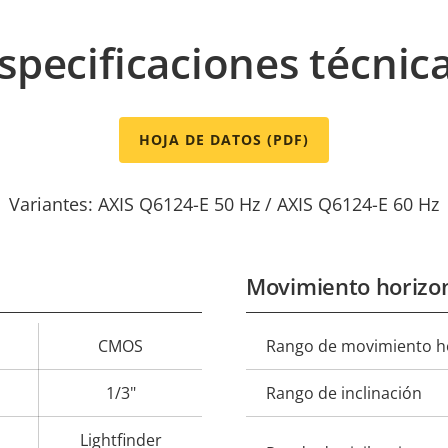
specificaciones técnic
HOJA DE DATOS (PDF)
Variantes: AXIS Q6124-E 50 Hz / AXIS Q6124-E 60 Hz
Movimiento horizon
CMOS
Rango de movimiento ho
Descripción
Val
de
1/3"
Rango de inclinación
propiedad
prop
Lightfinder