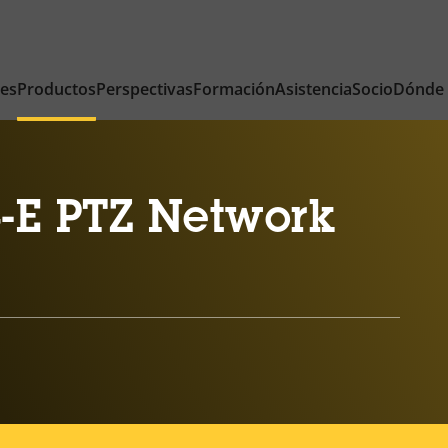
nes
Productos
Perspectivas
Formación
Asistencia
Socio
Dónde
-E PTZ Network