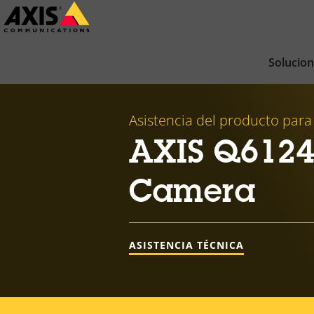
Saltar
al
contenido
Solucio
principal
Asistencia del producto para
AXIS Q6124
Camera
ASISTENCIA TÉCNICA