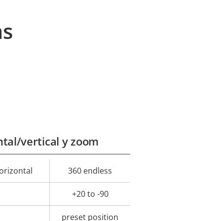
as
tal/vertical y zoom
rizontal
360 endless
or de
la
+20 to -90
iedad
preset position