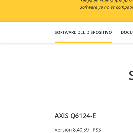
Tenga en cuenta que para l
software ya no es compatib
SOFTWARE DEL DISPOSITIVO
DOCU
AXIS Q6124-E
Versión 8.40.59 - PSS