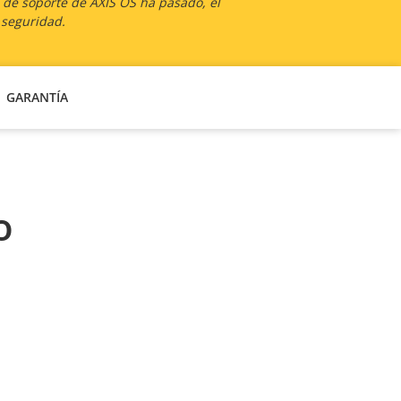
a de soporte de AXIS OS ha pasado, el
 seguridad.
GARANTÍA
o