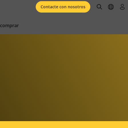
open searc
open l
ini
Contacte con nosotros
 comprar