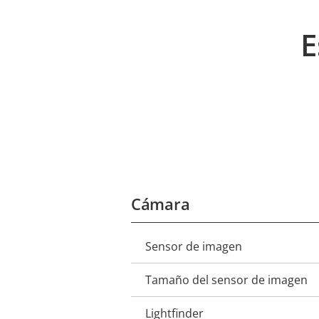
E
Cámara
Sensor de imagen
Descripción
Valor de
de
la
Tamaño del sensor de imagen
propiedad
propiedad
Lightfinder