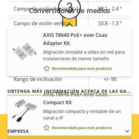
de
la
Campo de visión horizontal
58.1 - 2.4 °
Convertidores de medios
propiedad
propiedad
Campo de visión vertical
33.8 - 1.3 °
AXIS T8640 PoE+ over Coax
Movimiento horizontal/vertical y zoom
Para mayor tranquilidad
Adapter Kit
Migración rentable a vídeo en red para
Descripción
Rango de movimiento
Valor de
Nuestra garantía de 3 años brinda a nuestros
instalaciones de menor tamaño
360 endless
de
horizontal
la
clientes un uso sin preocupaciones y un control de
Recomendado para este producto
propiedad
propiedad
los costes.
Rango de inclinación
+/- 90
OBTENGA MÁS INFORMACIÓN ACERCA DE LAS GARANTÍAS DE AXIS
Ronda de vigilancia
-
AXIS T8645 PoE+ over Coax
Compact Kit
Zoom óptico
30
Migración compacta y rentable de un
canal a IP
Zoom digital
12
Recomendado para este producto
Footer
EMPRESA