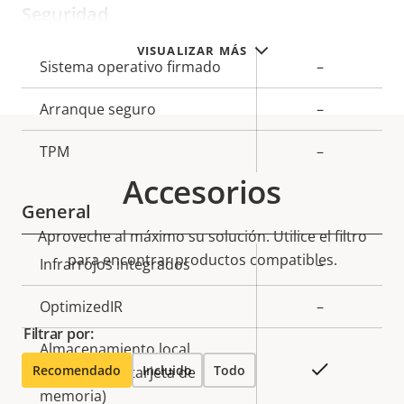
Seguridad
VISUALIZAR MÁS
Descripción
Sistema operativo firmado
Valor de
–
de
la
Arranque seguro
–
propiedad
propiedad
TPM
–
Accesorios
General
Aproveche al máximo su solución. Utilice el filtro
para encontrar productos compatibles.
Descripción
Infrarrojos integrados
Valor de
–
de
la
OptimizedIR
–
propiedad
propiedad
Filtrar por:
Almacenamiento local
Sí
Recomendado
Incluido
Todo
(ranura para tarjeta de
memoria)