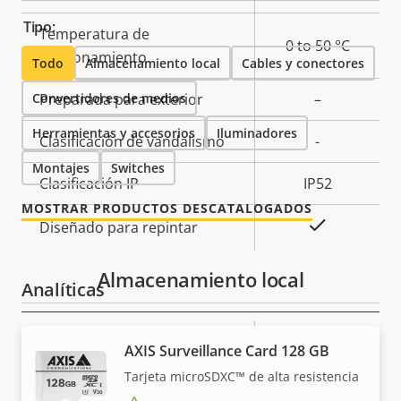
Tipo:
Temperatura de
0 to 50 °C
funcionamiento
Todo
Almacenamiento local
Cables y conectores
Convertidores de medios
Preparada para exterior
–
Herramientas y accesorios
Iluminadores
Clasificación de vandalismo
-
Montajes
Switches
Clasificación IP
IP52
MOSTRAR PRODUCTOS DESCATALOGADOS
Sí
Diseñado para repintar
Almacenamiento local
Analíticas
Descripción
Versión Autotracking
Valor de
-
AXIS Surveillance Card 128 GB
de
la
Tarjeta microSDXC™ de alta resistencia
Ayuda de orientación
-
propiedad
propiedad