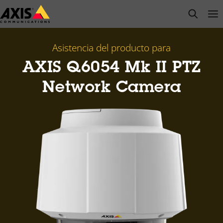
Saltar
open s
Op
Clo
al
contenido
principal
Asistencia del producto para
AXIS Q6054 Mk II PTZ
Network Camera