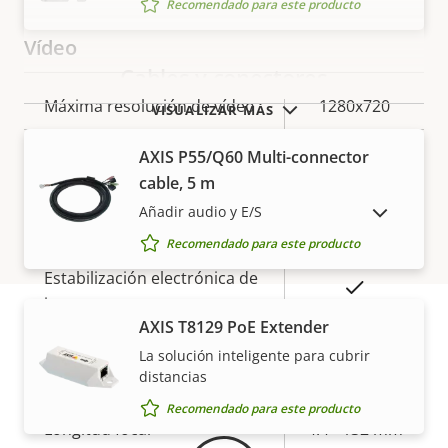
Recomendado para este producto
Vídeo
Cables y conectores
Descripción
Máxima resolución de vídeo
Valor de
1280x720
VISUALIZAR MÁS
de
la
Máximo de imágenes por
AXIS P55/Q60 Multi-connector
propiedad
propiedad
50/60
segundo
cable, 5 m
Añadir audio y E/S
MOSTRAR PRODUCTOS DESCATALOGADOS
Sí
Funcionamiento día/noche
Recomendado para este producto
Estabilización electrónica de
Sí
imagen
AXIS T8129 PoE Extender
La solución inteligente para cubrir
Garantía
Objetivo
distancias
Recomendado para este producto
Descripción
Longitud focal
Valor de
4.4 - 132 mm