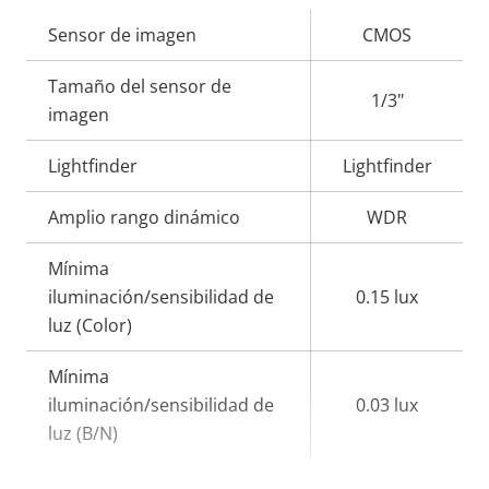
Descripción
Sensor de imagen
Valor de
CMOS
de
la
Tamaño del sensor de
propiedad
propiedad
1/3"
imagen
Lightfinder
Lightfinder
Amplio rango dinámico
WDR
Mínima
iluminación/sensibilidad de
0.15 lux
luz (Color)
Mínima
iluminación/sensibilidad de
0.03 lux
luz (B/N)