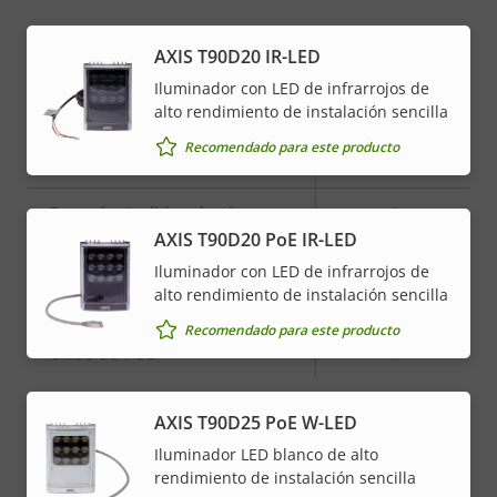
menu
Integración del sistema
AXIS T90D20 IR-LED
Iluminador con LED de infrarrojos de
Descripción
Valor de
Sí
Detección de audio
alto rendimiento de instalación sencilla
de
la
Recomendado para este producto
propiedad
Manipulación activa
propiedad
–
Entradas/salidas de alarma
4
AXIS T90D20 PoE IR-LED
Iluminador con LED de infrarrojos de
Red
alto rendimiento de instalación sencilla
Recomendado para este producto
Descripción
Clase de PoE
Valor de
4
de
la
propiedad
propiedad
AXIS T90D25 PoE W-LED
* Algunas especificaciones técnicas pueden variar
dependiendo de la opción de hardware que elija.
Iluminador LED blanco de alto
rendimiento de instalación sencilla