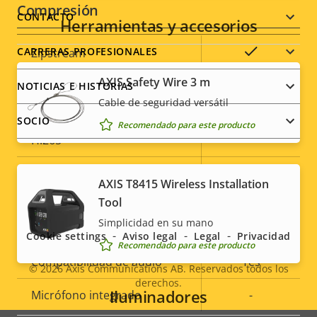
Compresión
menu
CONTACTO
Herramientas y accesorios
Descripción
Valor de
Sí
CARRERAS PROFESIONALES
Zipstream
de
la
AXIS Safety Wire 3 m
NOTICIAS E HISTORIAS
propiedad
propiedad
Baseline,
H.264
Cable de seguridad versátil
High, Main
SOCIO
Recomendado para este producto
H.265
–
AV1
–
AXIS T8415 Wireless Installation
Social
Tool
Audio
menu
Simplicidad en su mano
Cookie settings
Aviso legal
Legal
Privacidad
Recomendado para este producto
Descripción
Compatibilidad de audio
Valor de
Yes
© 2026
Axis Communications AB. Reservados todos los
de
la
derechos.
Legal
Iluminadores
Micrófono integrado
-
propiedad
propiedad