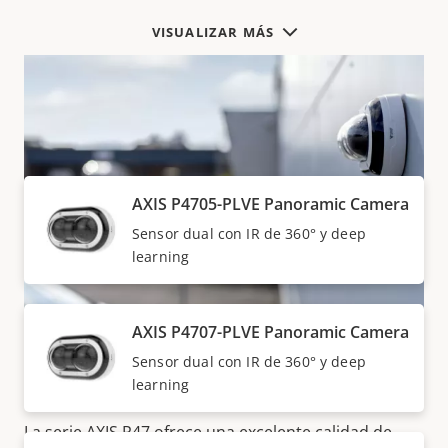
VISUALIZAR MÁS
Productos de la SERIE AXIS P47
AXIS P4705-PLVE Panoramic Camera
Sensor dual con IR de 360° y deep
learning
AXIS P4707-PLVE Panoramic Camera
Sensor dual con IR de 360° y deep
Visibilidad total a todas horas
learning
La serie AXIS P47 ofrece una excelente calidad de