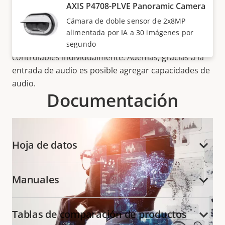
imagen incluso en condiciones de luz difíciles. Estas
AXIS P4708-PLVE Panoramic Camera
cámaras multidireccionales de doble sensor
Cámara de doble sensor de 2x8MP
incluyen dos canales con hasta 4K por canal.
alimentada por IA a 30 imágenes por
Cuentan con iluminación IR de 360° con LED
segundo
controlables individualmente. Además, gracias a la
entrada de audio es posible agregar capacidades de
audio.
Documentación
Hoja de datos
Manuales
Tablas de comparación de productos