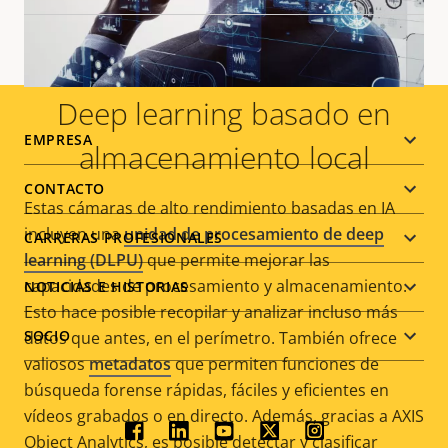
Deep learning basado en
Footer
EMPRESA
almacenamiento local
menu
CONTACTO
Estas cámaras de alto rendimiento basadas en IA
incluyen una
unidad de procesamiento de deep
CARRERAS PROFESIONALES
learning (DLPU)
que permite mejorar las
capacidades de procesamiento y almacenamiento.
NOTICIAS E HISTORIAS
Esto hace posible recopilar y analizar incluso más
SOCIO
datos que antes, en el perímetro. También ofrece
valiosos
metadatos
que permiten funciones de
búsqueda forense rápidas, fáciles y eficientes en
vídeos grabados o en directo. Además, gracias a AXIS
Social
Object Analytics, es posible detectar y clasificar