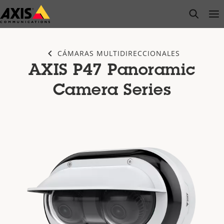
Saltar
open s
Op
Clo
al
contenido
principal
CÁMARAS MULTIDIRECCIONALES
AXIS P47 Panoramic
Camera Series