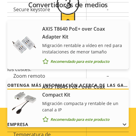
Convertidores de medios
Secure keystore
-
Axis Edge Vault
–
AXIS T8640 PoE+ over Coax
Para mayor tranquilidad
Adapter Kit
General
Migración rentable a vídeo en red para
instalaciones de menor tamaño
Nuestra garantía de 3 años brinda a nuestros
clientes un uso sin preocupaciones y un control de
Descripción
Enfoque remoto
Valor de
–
Recomendado para este producto
los costes.
de
la
Zoom remoto
–
propiedad
propiedad
OBTENGA MÁS INFORMACIÓN ACERCA DE LAS GARANTÍAS DE AXIS
AXIS T8645 PoE+ over Coax
Infrarrojos integrados
–
Compact Kit
Migración compacta y rentable de un
Almacenamiento local
canal a IP
(ranura para tarjeta de
–
Recomendado para este producto
memoria)
Footer
EMPRESA
Temperatura de