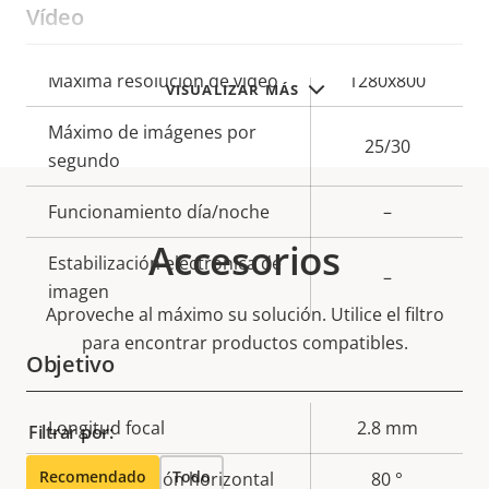
Vídeo
Descripción
Máxima resolución de vídeo
Valor de
1280x800
VISUALIZAR MÁS
de
la
Máximo de imágenes por
propiedad
propiedad
25/30
segundo
Funcionamiento día/noche
–
Accesorios
Estabilización electrónica de
–
imagen
Aproveche al máximo su solución. Utilice el filtro
para encontrar productos compatibles.
Objetivo
Descripción
Longitud focal
Valor de
2.8 mm
Filtrar por:
de
la
Recomendado
Todo
Campo de visión horizontal
80 °
propiedad
propiedad