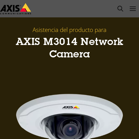
Saltar
open s
Op
Clo
al
contenido
principal
Asistencia del producto para
AXIS M3014 Network
Camera