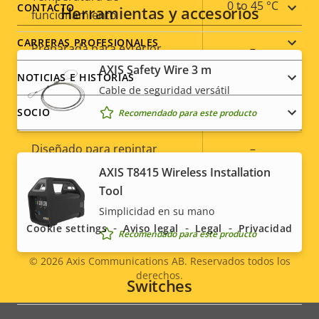
menu
0 to 45 °C
CONTACTO
Herramientas y accesorios
funcionamiento
CARRERAS PROFESIONALES
Preparada para exterior
–
AXIS Safety Wire 3 m
NOTICIAS E HISTORIAS
Clasificación de vandalismo
-
Cable de seguridad versátil
SOCIO
Recomendado para este producto
Clasificación IP
-
Diseñado para repintar
–
AXIS T8415 Wireless Installation
Sostenibilidad
-
Social
Tool
Simplicidad en su mano
menu
Cookie settings
Aviso legal
Legal
Privacidad
Recomendado para este producto
© 2026
Axis Communications AB. Reservados todos los
derechos.
Legal
Switches
menu