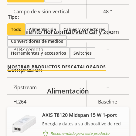
Campo de visión vertical
48 °
Tipo:
Todo
Alimentación
Cables y conectores
Movimiento horizontal/vertical y zoom
Convertidores de medios
Descripción
PTRZ remoto
Valor de
–
Herramientas y accesorios
Switches
de
la
propiedad
propiedad
MOSTRAR PRODUCTOS DESCATALOGADOS
Compresión
Descripción
Zipstream
Valor de
–
Alimentación
de
la
H.264
Baseline
propiedad
propiedad
AXIS T8120 Midspan 15 W 1-port
H.265
–
Energía y datos a su dispositivo de red
AV1
–
Recomendado para este producto