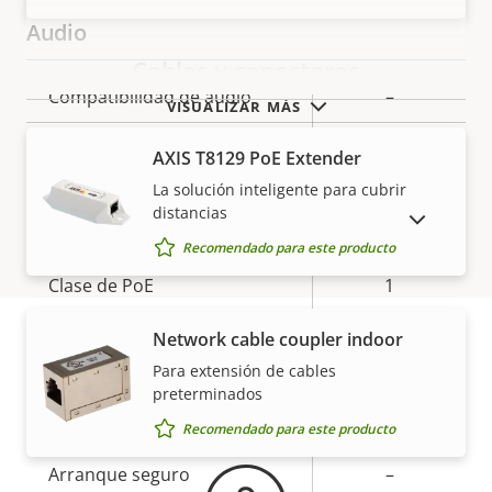
Audio
Cables y conectores
Descripción
Compatibilidad de audio
Valor de
–
VISUALIZAR MÁS
de
la
Micrófono integrado
–
propiedad
propiedad
AXIS T8129 PoE Extender
La solución inteligente para cubrir
distancias
Red
MOSTRAR PRODUCTOS DESCATALOGADOS
Recomendado para este producto
Descripción
Clase de PoE
Valor de
1
de
la
Network cable coupler indoor
propiedad
propiedad
Seguridad
Para extensión de cables
Garantía
preterminados
Descripción
Sistema operativo firmado
Valor de
–
Recomendado para este producto
de
la
Arranque seguro
–
propiedad
propiedad