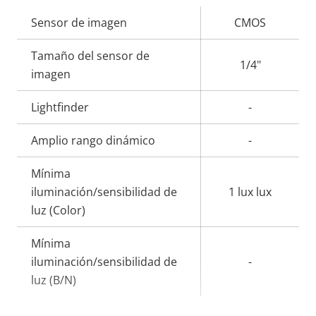
Descripción
Sensor de imagen
Valor de
CMOS
de
la
Tamaño del sensor de
propiedad
propiedad
1/4"
imagen
Lightfinder
-
Amplio rango dinámico
-
Mínima
iluminación/sensibilidad de
1 lux lux
luz (Color)
Mínima
iluminación/sensibilidad de
-
luz (B/N)