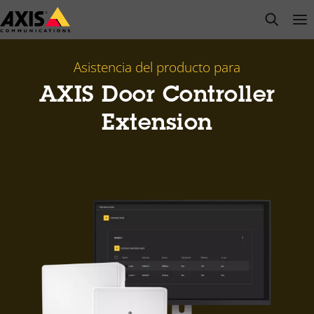
Saltar
open s
Op
Clo
al
contenido
principal
Asistencia del producto para
AXIS Door Controller
Extension