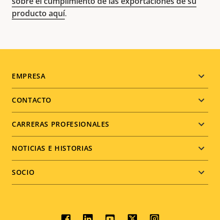
sobre el cumplimiento de las exportaciones de su
producto aquí
.
Footer
EMPRESA
menu
CONTACTO
CARRERAS PROFESIONALES
NOTICIAS E HISTORIAS
SOCIO