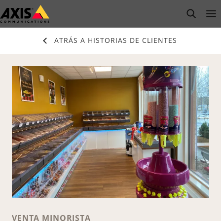
Saltar
open s
Op
Clo
al
contenido
ATRÁS A HISTORIAS DE CLIENTES
principal
VENTA MINORISTA