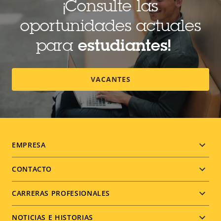
¡Consulte las
oportunidades actuales
para
estudiantes!
VACANTES
Footer
EMPRESA
menu
CONTACTO
CARRERAS PROFESIONALES
NOTICIAS E HISTORIAS