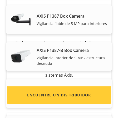
AXIS P1387 Box Camera
Vigilancia fiable de 5 MP para interiores
¿Quiere vender productos Axis?
AXIS P1387-B Box Camera
¿Está interesado en convertirse en
Vigilancia interior de 5 MP - estructura
revendedor? Encuentre información de
desnuda
contacto de distribuidores de productos y
sistemas Axis.
AXIS P1388 Box Camera
ENCUENTRE UN DISTRIBUIDOR
Vigilancia fiable de 8 MP para interiores