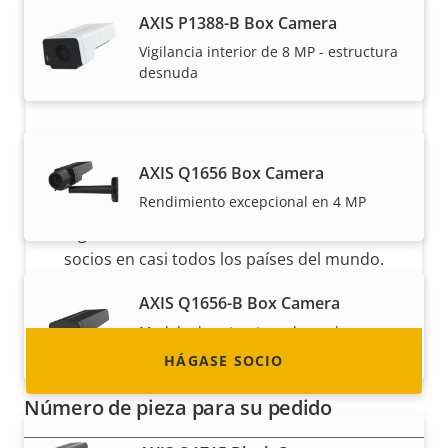
AXIS P1388-B Box Camera
Vigilancia interior de 8 MP - estructura
desnuda
Hágase socio
AXIS Q1656 Box Camera
Rendimiento excepcional en 4 MP
¿Es usted un revendedor, distribuidor,
integrador de sistemas o instalador? Tenemos
socios en casi todos los países del mundo.
¡Descubra cómo convertirse en uno de ellos!
AXIS Q1656-B Box Camera
Modelo de estructura desnuda para
interiores en 4 MP
HÁGASE SOCIO
Número de pieza para su pedido