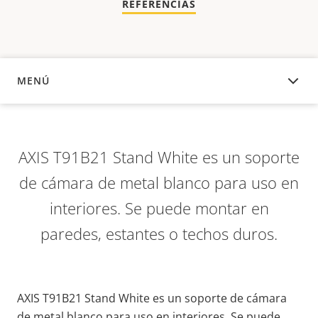
REFERENCIAS
MENÚ
DESCRIPCIÓN
AXIS T91B21 Stand White es un soporte
de cámara de metal blanco para uso en
interiores. Se puede montar en
paredes, estantes o techos duros.
AXIS T91B21 Stand White es un soporte de cámara
de metal blanco para uso en interiores. Se puede