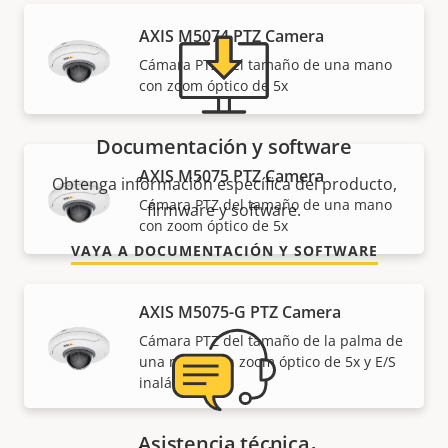
AXIS M5074 PTZ Camera
Cámara PTZ del tamaño de una mano
con zoom óptico de 5x
Documentación y software
AXIS M5075 PTZ Camera
Obtenga información específica del producto,
Cámara PTZ del tamaño de una mano
firmware y software.
con zoom óptico de 5x
VAYA A DOCUMENTACIÓN Y SOFTWARE
AXIS M5075-G PTZ Camera
Cámara PTZ del tamaño de la palma de
una mano con zoom óptico de 5x y E/S
inalámbrica
Asistencia técnica