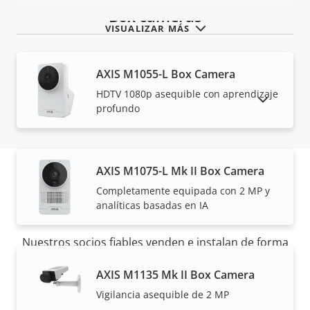
Box cameras
VISUALIZAR MÁS
AXIS M1055-L Box Camera
HDTV 1080p asequible con aprendizaje
MOSTRAR PRODUCTOS DESCATALOGADOS
profundo
AXIS M1075-L Mk II Box Camera
Completamente equipada con 2 MP y
Cómo comprar
analíticas basadas en IA
Nuestros socios fiables venden e instalan de forma
experta las soluciones Axis y los productos
AXIS M1135 Mk II Box Camera
individuales.
Vigilancia asequible de 2 MP