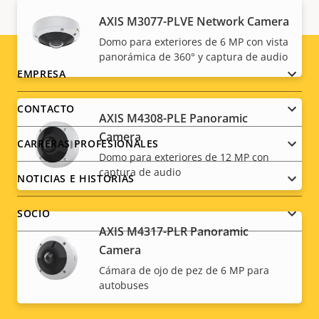
AXIS M3077-PLVE Network Camera
Domo para exteriores de 6 MP con vista
panorámica de 360° y captura de audio
Footer
EMPRESA
menu
CONTACTO
AXIS M4308-PLE Panoramic
Camera
CARRERAS PROFESIONALES
Domo para exteriores de 12 MP con
captura de audio
NOTICIAS E HISTORIAS
SOCIO
AXIS M4317-PLR Panoramic
Camera
Cámara de ojo de pez de 6 MP para
Social
autobuses