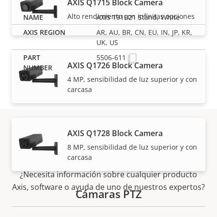
AXIS Q1715 Block Camera
Alto rendimiento con infinitas opciones
AXIS T91B21 Stand, White
AR, AU, BR, CN, EU, IN, JP, KR,
UK, US
5506-611
AXIS Q1726 Block Camera
4 MP, sensibilidad de luz superior y con
carcasa
AXIS Q1728 Block Camera
Asistencia y recursos
8 MP, sensibilidad de luz superior y con
carcasa
¿Necesita información sobre cualquier producto
Axis, software o ayuda de uno de nuestros expertos?
Cámaras PTZ