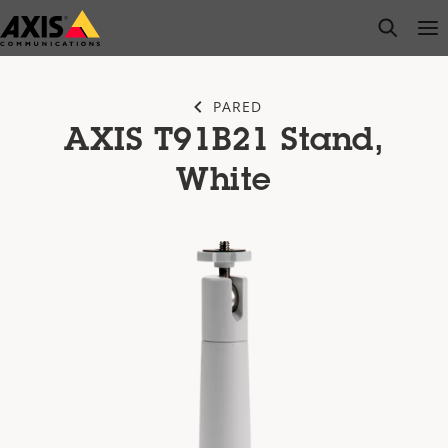
Saltar
open s
Op
Clo
al
contenido
principal
PARED
AXIS T91B21 Stand,
White