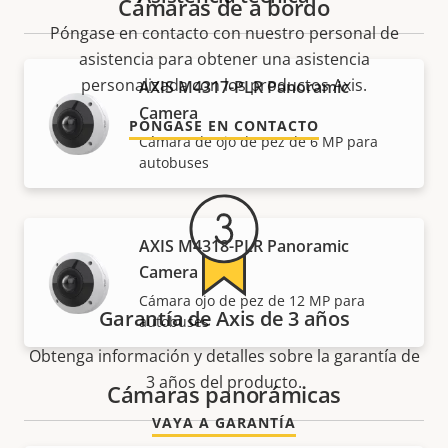
Cámaras de a bordo
Póngase en contacto con nuestro personal de
asistencia para obtener una asistencia
personalizada con los productos Axis.
AXIS M4317-PLR Panoramic
Camera
PÓNGASE EN CONTACTO
Cámara de ojo de pez de 6 MP para
autobuses
AXIS M4318-PLR Panoramic
Camera
Cámara ojo de pez de 12 MP para
Garantía de Axis de 3 años
autobuses
Obtenga información y detalles sobre la garantía de
3 años del producto.
Cámaras panorámicas
VAYA A GARANTÍA