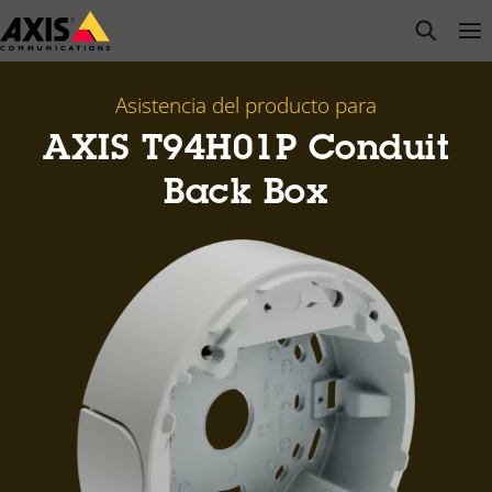
Saltar
open s
Op
Clo
al
contenido
principal
Asistencia del producto para
AXIS T94H01P Conduit
Back Box