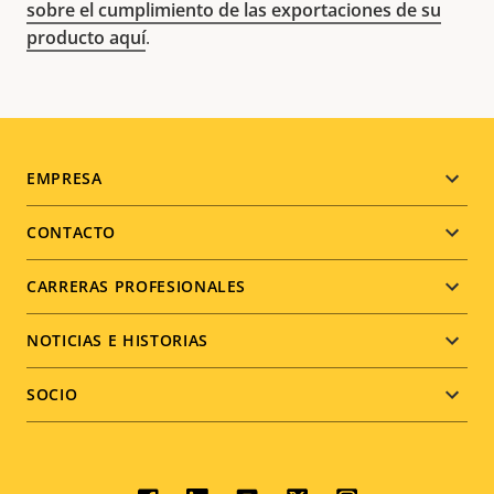
sobre el cumplimiento de las exportaciones de su
producto aquí
.
Footer
EMPRESA
menu
CONTACTO
CARRERAS PROFESIONALES
NOTICIAS E HISTORIAS
SOCIO