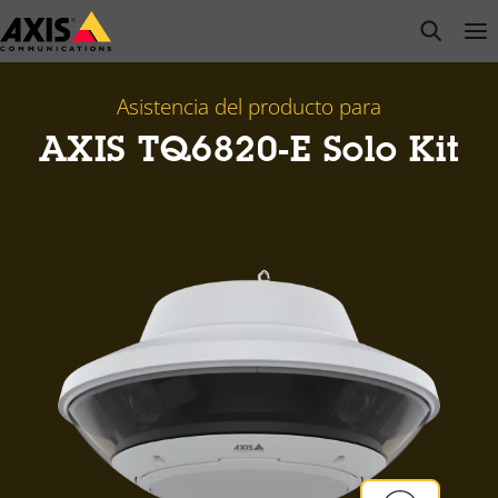
Saltar
open s
Op
Clo
al
contenido
principal
Asistencia del producto para
AXIS TQ6820-E Solo Kit