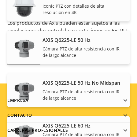
Iconic PTZ con detalles de alta
resolución en 4K
NOTA
Los productos de Axis pueden estar sujetos a las
regulaciones de control de exportaciones de EE. UU.
y la UE, entre otras legislaciones nacionales de
AXIS Q6225-LE 50 Hz
control de exportaciones. Encuentre
información
Cámara PTZ de alta resistencia con IR
sobre el cumplimiento de las exportaciones de su
de largo alcance
producto aquí
.
AXIS Q6225-LE 50 Hz No Midspan
Cámara PTZ de alta resistencia con IR
de largo alcance
Footer
EMPRESA
menu
CONTACTO
AXIS Q6225-LE 60 Hz
CARRERAS PROFESIONALES
Cámara PTZ de alta resistencia con IR