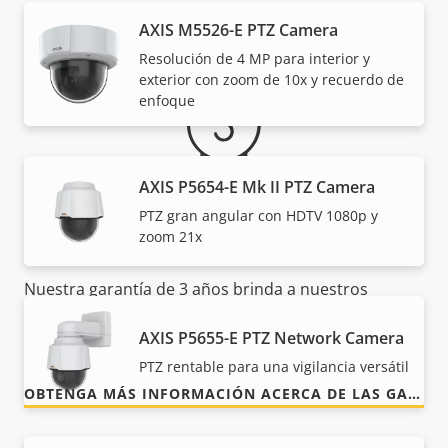
Garantía
AXIS M5526-E PTZ Camera
Resolución de 4 MP para interior y
exterior con zoom de 10x y recuerdo de
enfoque
AXIS P5654-E Mk II PTZ Camera
PTZ gran angular con HDTV 1080p y
Para mayor tranquilidad
zoom 21x
Nuestra garantía de 3 años brinda a nuestros
clientes un uso sin preocupaciones y un control de
AXIS P5655-E PTZ Network Camera
los costes.
PTZ rentable para una vigilancia versátil
OBTENGA MÁS INFORMACIÓN ACERCA DE LAS GARANTÍAS DE AXIS