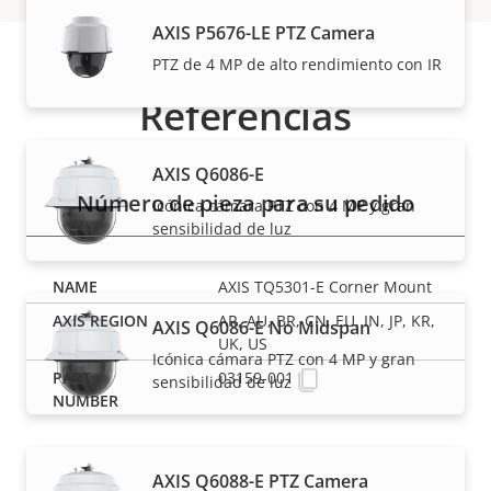
AXIS P5676-LE PTZ Camera
PTZ de 4 MP de alto rendimiento con IR
Referencias
AXIS Q6086-E
Número de pieza para su pedido
Icónica cámara PTZ con 4 MP y gran
sensibilidad de luz
AXIS TQ5301-E Corner Mount
AR, AU, BR, CN, EU, IN, JP, KR,
AXIS Q6086-E No Midspan
UK, US
Icónica cámara PTZ con 4 MP y gran
03159-001
sensibilidad de luz
AXIS Q6088-E PTZ Camera