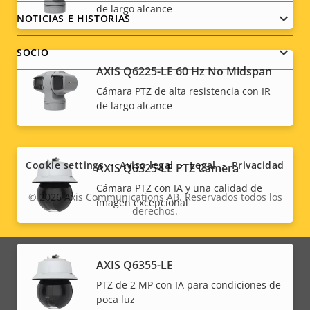
de largo alcance
NOTICIAS E HISTORIAS
SOCIO
AXIS Q6225-LE 60 Hz No Midspan
Cámara PTZ de alta resistencia con IR
de largo alcance
Social
menu
Cookie settings
Aviso legal
Legal
Privacidad
AXIS Q6325-LE PTZ Camera
Cámara PTZ con IA y una calidad de
© 2026
Axis Communications AB. Reservados todos los
imagen excepcional
derechos.
Legal
menu
AXIS Q6355-LE
PTZ de 2 MP con IA para condiciones de
poca luz