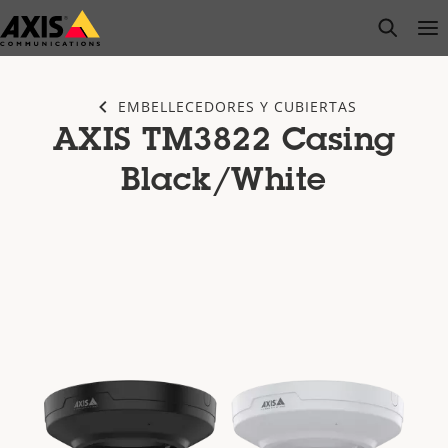
Saltar
open s
Op
Clo
al
contenido
principal
EMBELLECEDORES Y CUBIERTAS
AXIS TM3822 Casing
Black/White