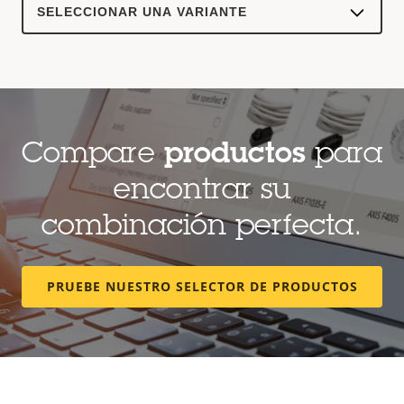
a
product
variant:
Compare
productos
para
encontrar su
combinación perfecta.
PRUEBE NUESTRO SELECTOR DE PRODUCTOS