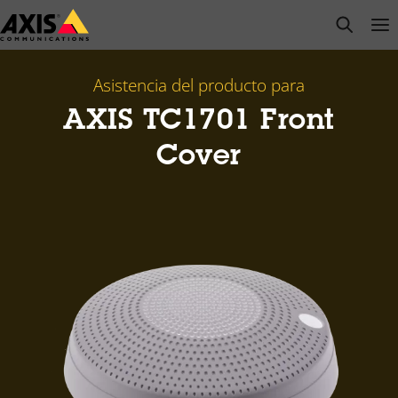
Saltar
open s
Op
Clo
al
contenido
principal
Asistencia del producto para
AXIS TC1701 Front
Cover