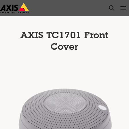
Saltar
open s
Op
Clo
al
contenido
principal
AXIS TC1701 Front
Cover