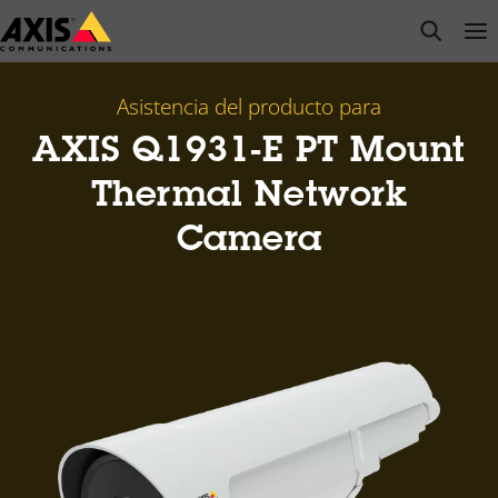
Saltar
open s
Op
Clo
al
contenido
principal
Asistencia del producto para
AXIS Q1931-E PT Mount
Thermal Network
Camera