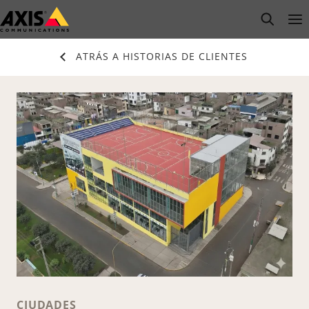
Saltar
open s
Op
Clo
al
contenido
ATRÁS A HISTORIAS DE CLIENTES
principal
CIUDADES