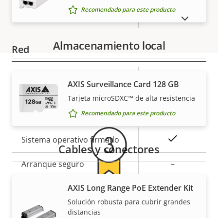
de
la
Recomendado para este producto
Micrófono integrado
–
MOSTRAR PRODUCTOS DESCATALOGADOS
propiedad
propiedad
Almacenamiento local
Red
Descripción
Clase de PoE
Valor de
3
AXIS Surveillance Card 128 GB
Garantía
de
la
Tarjeta microSDXC™ de alta resistencia
propiedad
propiedad
Seguridad
Recomendado para este producto
Descripción
Valor de
Sí
Sistema operativo firmado
Cables y conectores
de
la
propiedad
Arranque seguro
propiedad
–
Secure keystore
-
AXIS Long Range PoE Extender Kit
Para mayor tranquilidad
Solución robusta para cubrir grandes
Axis Edge Vault
–
distancias