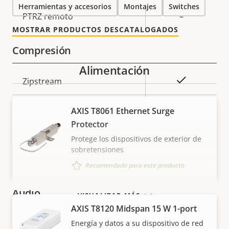
Herramientas y accesorios
Montajes
Switches
Descripción
PTRZ remoto
Valor de
–
de
la
MOSTRAR PRODUCTOS DESCATALOGADOS
propiedad
propiedad
Compresión
Alimentación
Descripción
Valor de
Sí
Zipstream
de
la
propiedad
propiedad
Baseline,
AXIS T8061 Ethernet Surge
H.264
High, Main
Protector
Protege los dispositivos de exterior de
H.265
–
sobretensiones
Recomendado para este producto
AV1
–
Audio
VISUALIZAR MÁS
AXIS T8120 Midspan 15 W 1-port
Descripción
Compatibilidad de audio
Valor de
–
Energía y datos a su dispositivo de red