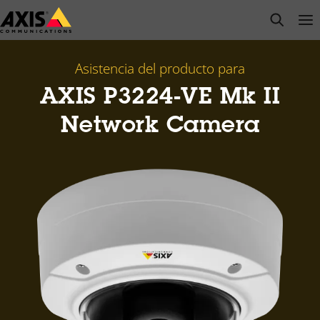
Saltar
open s
Op
Clo
al
contenido
principal
Asistencia del producto para
AXIS P3224-VE Mk II
Network Camera