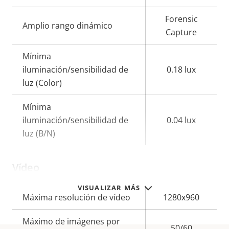
Forensic
Amplio rango dinámico
Capture
Mínima
iluminación/sensibilidad de
0.18 lux
luz (Color)
Mínima
iluminación/sensibilidad de
0.04 lux
luz (B/N)
Vídeo
VISUALIZAR MÁS
Descripción
Máxima resolución de vídeo
Valor de
1280x960
de
la
Máximo de imágenes por
propiedad
propiedad
50/60