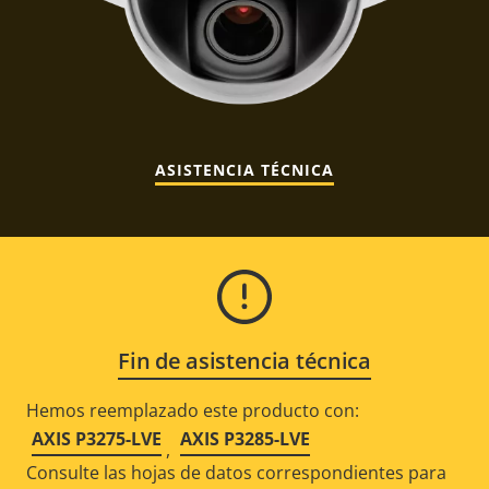
ASISTENCIA TÉCNICA
Fin de asistencia técnica
Hemos reemplazado este producto con:
AXIS P3275-LVE
AXIS P3285-LVE
,
Consulte las hojas de datos correspondientes para