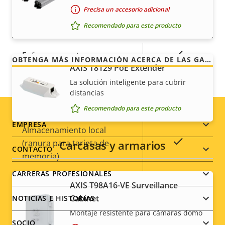
Nuestra garantía de 3 años brinda a nuestros
Precisa un accesorio adicional
clientes un uso sin preocupaciones y un control de
General
Recomendado para este producto
los costes.
Descripción
Valor de
Sí
Enfoque remoto
OBTENGA MÁS INFORMACIÓN ACERCA DE LAS GARANTÍAS DE AXIS
de
la
AXIS T8129 PoE Extender
propiedad
propiedad
Sí
Zoom remoto
La solución inteligente para cubrir
distancias
Infrarrojos integrados
–
Recomendado para este producto
Footer
EMPRESA
Almacenamiento local
Sí
(ranura para tarjeta de
Carcasas y armarios
menu
CONTACTO
memoria)
CARRERAS PROFESIONALES
Temperatura de
AXIS T98A16-VE Surveillance
-40 to 50 °C
funcionamiento
Cabinet
NOTICIAS E HISTORIAS
Montaje resistente para cámaras domo
Sí
Preparada para exterior
SOCIO