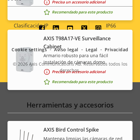
Precisa un accesorio adicional
Clasificación de vandalismo
IK10
Recomendado para este producto
Clasificación IP
IP66
Social
AXIS T98A17-VE Surveillance
Sí
Diseñado para repintar
menu
Cabinet
Cookie settings
Aviso legal
Legal
Privacidad
Armario robusto para una fácil
Sostenibilidad
-
instalación de cámaras domo
© 2026
Axis Communications AB. Reservados todos los
derechos.
Legal
Precisa un accesorio adicional
Recomendado para este producto
menu
Herramientas y accesorios
AXIS Bird Control Spike
Mantenga limpias las cámaras de red