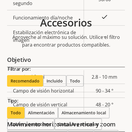
segundo
Sí
Funcionamiento día/noche
Accesorios
Estabilización electrónica de
–
Aproveche al máximo su solución. Utilice el filtro
imagen
para encontrar productos compatibles.
Objetivo
Filtrar por:
Descripción
Longitud focal
Valor de
2.8 - 10 mm
Recomendado
Incluido
Todo
de
la
Campo de visión horizontal
90 - 34 °
propiedad
propiedad
Tipo:
Campo de visión vertical
48 - 20 °
Todo
Alimentación
Almacenamiento local
Movimiento horizontal/vertical y zoom
Cables y conectores
Carcasas y armarios