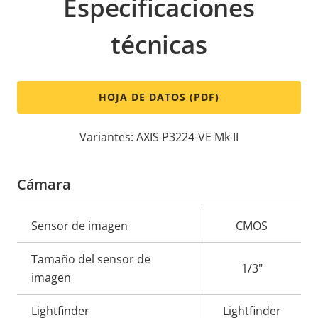
Especificaciones
técnicas
HOJA DE DATOS (PDF)
Variantes: AXIS P3224-VE Mk II
Cámara
Descripción
Sensor de imagen
Valor de
CMOS
de
la
Tamaño del sensor de
propiedad
propiedad
1/3"
imagen
Lightfinder
Lightfinder