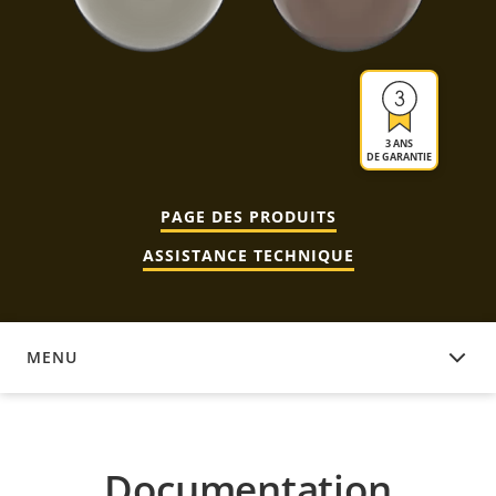
3 ANS
DE GARANTIE
PAGE DES PRODUITS
ASSISTANCE TECHNIQUE
MENU
DOCUMENTATION
Documentation