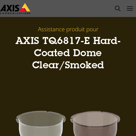
Passer
open s
Op
Clo
au
contenu
principal
Assistance produit pour
AXIS TQ6817-E Hard-
Coated Dome
Clear/Smoked