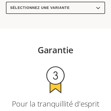
Select
a
product
variant:
Garantie
Pour la tranquillité d'esprit