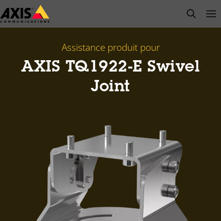
Passer
open s
Op
Clo
au
contenu
principal
Assistance produit pour
AXIS TQ1922-E Swivel
Joint