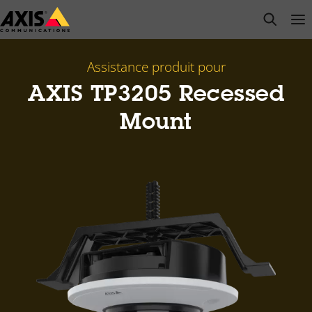
Passer
open s
Op
Clo
au
contenu
principal
Assistance produit pour
AXIS TP3205 Recessed
Mount