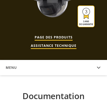
3 ANS
DE GARANTIE
PAGE DES PRODUITS
ASSISTANCE TECHNIQUE
MENU
DOCUMENTATION
Documentation