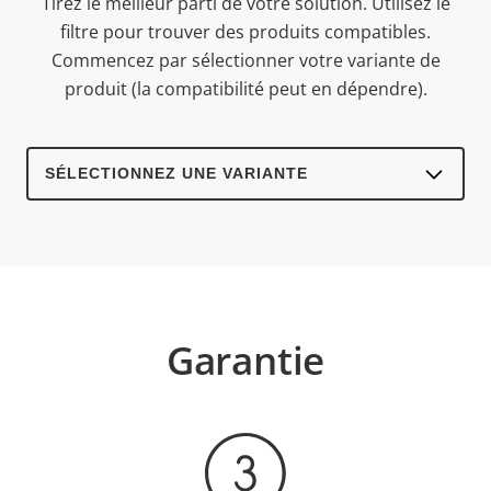
Tirez le meilleur parti de votre solution. Utilisez le
filtre pour trouver des produits compatibles.
Commencez par sélectionner votre variante de
produit (la compatibilité peut en dépendre).
Select
a
product
variant:
Garantie