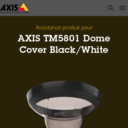
Passer
open s
Op
Clo
au
contenu
principal
Assistance produit pour
AXIS TM5801 Dome
Cover Black/White