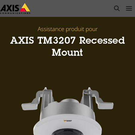
Passer
open s
Op
Clo
au
contenu
principal
Assistance produit pour
AXIS TM3207 Recessed
Mount