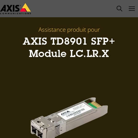
Passer
open s
Op
Clo
au
contenu
principal
Assistance produit pour
AXIS TD8901 SFP+
Module LC.LR.X