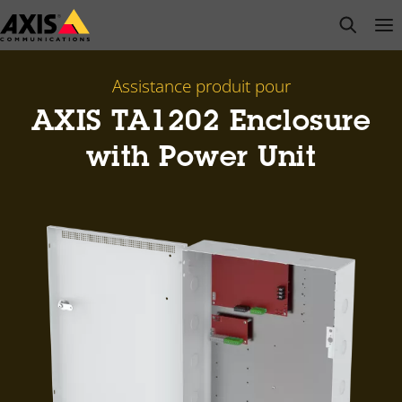
Passer
open s
Op
Clo
au
contenu
principal
Assistance produit pour
AXIS TA1202 Enclosure
with Power Unit