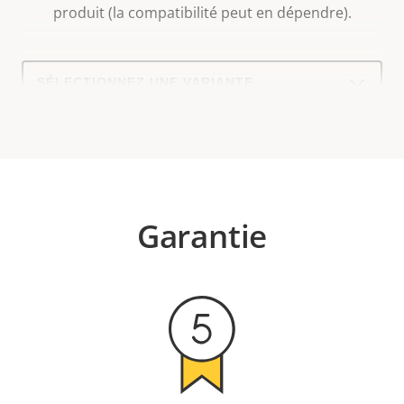
produit (la compatibilité peut en dépendre).
Select
a
product
variant:
Garantie