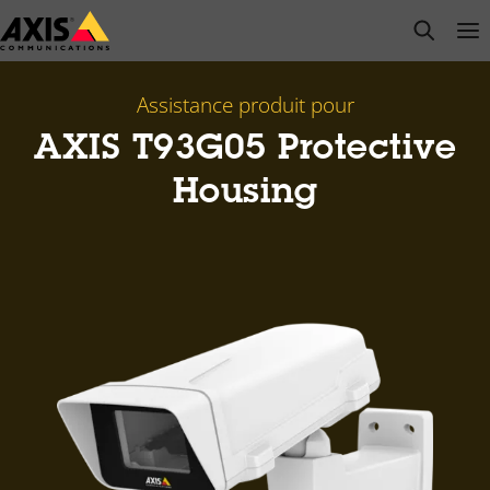
Passer
open s
Op
Clo
au
contenu
principal
Assistance produit pour
AXIS T93G05 Protective
Housing