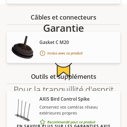
Câbles et connecteurs
Garantie
Gasket C M20
Inclus avec ce produit
Outils et suppléments
Pour la tranquillité d'esprit
AXIS Bird Control Spike
Notre garantie de 3 ans offre la propriété sans
Conservez vos caméras réseau
problème et permet de contrôler les coûts.
extérieures propres
Recommandé pour ce produit
EN SAVOIR PLUS SUR LES GARANTIES AXIS