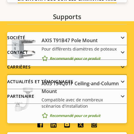
Supports
Footer
SOCIÉTÉ
AXIS T91B47 Pole Mount
Pour différents diamètres de poteaux
menu
CONTACT
Recommandé pour ce produit
CARRIÈRES
ACTUALITÉS ET TÉMOIGNAGES
AXIS T94Q01F Ceiling-and-Column
Mount
PARTENAIRE
Compatible avec de nombreux
scénarios d'installation
Recommandé pour ce produit
Social