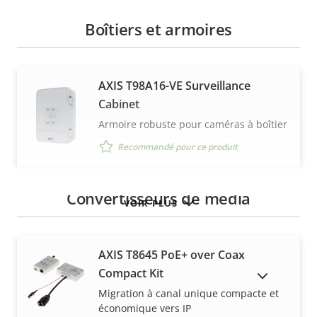
Boîtiers et armoires
AXIS T98A16-VE Surveillance
Cabinet
Armoire robuste pour caméras à boîtier
Recommandé pour ce produit
Convertisseurs de média
VOIR PLUS
AXIS T8645 PoE+ over Coax
Compact Kit
AFFICHER LES PRODUITS ABANDONNÉS
Migration à canal unique compacte et
économique vers IP