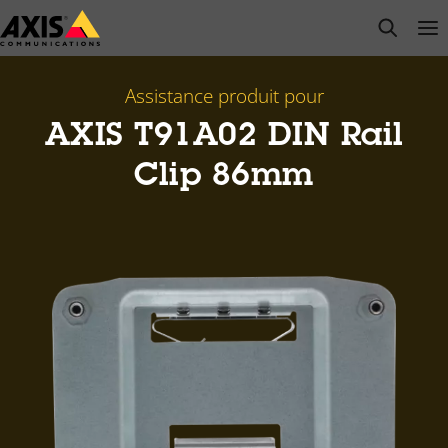
Passer
open s
Op
Clo
au
contenu
principal
Assistance produit pour
AXIS T91A02 DIN Rail
Clip 86mm