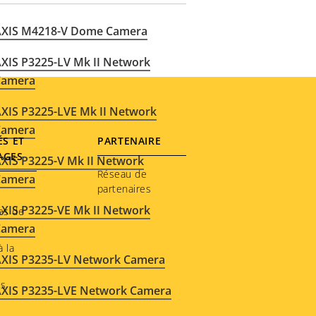
AXIS M4218-V Dome Camera
XIS P3225-LV Mk II Network
Camera
XIS P3225-LVE Mk II Network
Camera
ÉS ET
PARTENAIRE
AGES
XIS P3225-V Mk II Network
Réseau de
Camera
partenaires
XIS P3225-VE Mk II Network
es de
Camera
 la
XIS P3235-LV Network Camera
s
AXIS P3235-LVE Network Camera