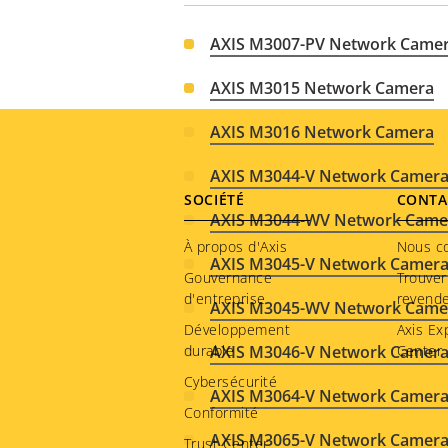
AXIS M3007-PV Network Came
AXIS M3015 Network Camera
AXIS M3016 Network Camera
AXIS M3044-V Network Camer
Footer
SOCIÉTÉ
CONTA
AXIS M3044-WV Network Came
menu
À propos d'Axis
Nous c
AXIS M3045-V Network Camer
Gouvernance
Trouver
d'entreprise
revend
AXIS M3045-WV Network Came
Développement
Axis Ex
durable
AXIS M3046-V Network Camer
Center
Cybersécurité
AXIS M3064-V Network Camer
Conformité
AXIS M3065-V Network Camer
Trust Center