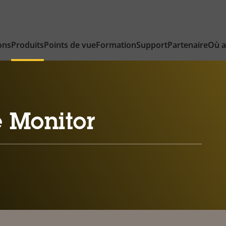
ons
Produits
Points de vue
Formation
Support
Partenaire
Où a
 Monitor