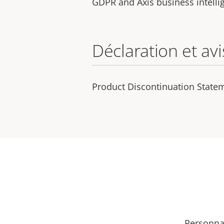
GDPR and Axis business intelli
Déclaration et avi
Product Discontinuation State
Personnal