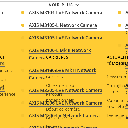
VOIR PLUS
ra
AXIS M3104-LVE Network Camera
AXIS M3105-L Network Camera
A
AXIS M3105-LVE Network Camera
A
a
AXIS M3106-L Mk II Network
CT
CARRIÈRES
ACTUALIT
Camera
ra
TÉMOIGN
A
AXIS M3106-LVE Mk II Network
ontacter
Centre de
a
carrières
Newsroom
Camera
 un
A
eur
Offres d’emploi
Témoignag
ra
AXIS M3205-LVE Network Camera
clients
perience
Parcours
a
professionnels
S'abonner à
AXIS M3206-LVE Network Camera
A
newsletter
Début de carrière
a
AXIS M4206-LV Network Camera
Evènement
La vie chez Axis
a
Lieux
AXIS M4206-V Network Camera