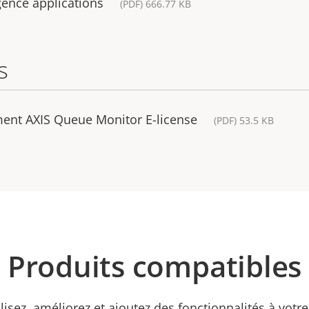
gence applications
(PDF) 666.77 KB
s
ment AXIS Queue Monitor E-license
(PDF) 53.5 KB
Produits compatibles
isez, améliorez et ajoutez des fonctionnalités à votre