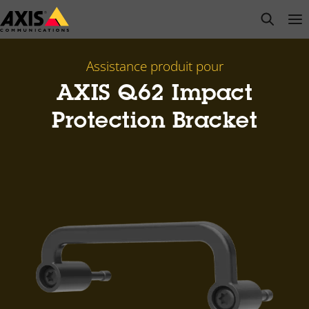
Passer
open s
Op
Clo
au
contenu
principal
Assistance produit pour
AXIS Q62 Impact
Protection Bracket