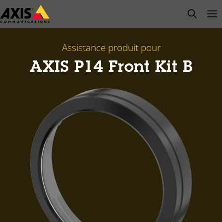
Passer
open s
Op
Clo
au
contenu
principal
Assistance produit pour
AXIS P14 Front Kit B