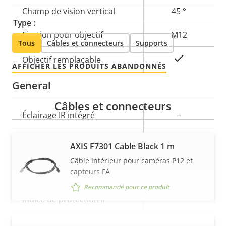
Champ de vision vertical
45 °
Type :
Fixation pour objectif
M12
Tous
Câbles et connecteurs
Supports
Oui
Objectif remplaçable
AFFICHER LES PRODUITS ABANDONNÉS
General
Câbles et connecteurs
Description
Éclairage IR intégré
Valeur de
–
de la
la
Température de
propriété
propriété
-20 to 50 °C
AXIS F7301 Cable Black 1 m
fonctionnement
Câble intérieur pour caméras P12 et
capteurs FA
Utilisable en extérieur
–
Recommandé pour ce produit
Indice de protection IP
-
Indice de protection contre