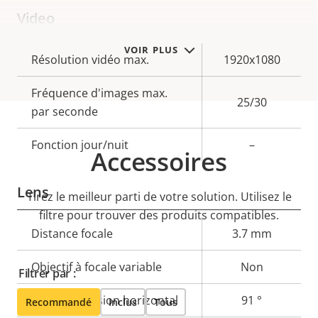
Video
VOIR PLUS
Description
Résolution vidéo max.
Valeur de
1920x1080
de la
la
Fréquence d'images max.
propriété
propriété
25/30
par seconde
Fonction jour/nuit
–
Accessoires
Lens
Tirez le meilleur parti de votre solution. Utilisez le
filtre pour trouver des produits compatibles.
Description
Distance focale
Valeur de
3.7 mm
de la
la
Objectif à focale variable
Non
propriété
propriété
Filtrer par :
Champ de vision horizontal
91 °
Recommandé
Inclus
Tous