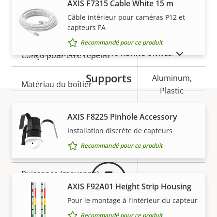
AXIS F7315 Cable White 15 m
-
VOIR PLUS
le vandalisme
Câble intérieur pour caméras P12 et
capteurs FA
Entrée de câble
-
Recommandé pour ce produit
AFFICHER LES PRODUITS ABANDONNÉS
Conçu pour être repeint
–
Supports
Aluminum,
Matériau du boîtier
Plastic
AXIS F8225 Pinhole Accessory
Power
Garantie
Installation discrète de capteurs
Recommandé pour ce produit
Description
Puissance (max.)
Valeur de
-
de la
la
Puissance (moyenne)
-
propriété
propriété
AXIS F92A01 Height Strip Housing
Pour le montage à l’intérieur du capteur
Recommandé pour ce produit