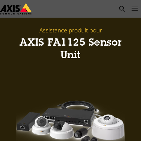
Passer
open s
Op
Clo
au
contenu
principal
Assistance produit pour
AXIS FA1125 Sensor
Unit