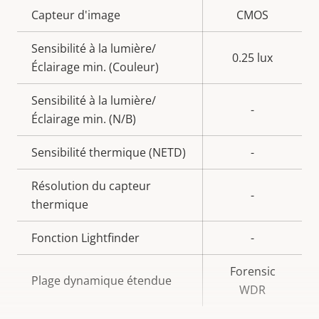
Description
Capteur d'image
Valeur de
CMOS
de la
la
Sensibilité à la lumière/
propriété
propriété
0.25 lux
Éclairage min. (Couleur)
Sensibilité à la lumière/
-
Éclairage min. (N/B)
Sensibilité thermique (NETD)
-
Résolution du capteur
-
thermique
Fonction Lightfinder
-
Forensic
Plage dynamique étendue
WDR