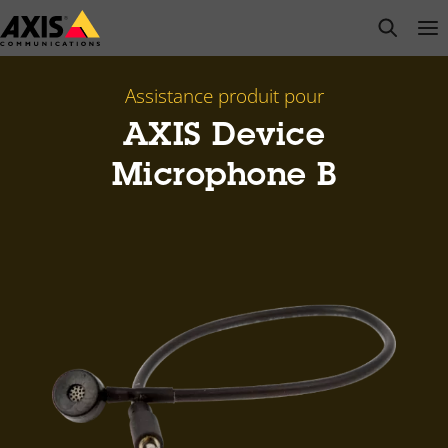
Passer
open s
Op
Clo
au
contenu
principal
Assistance produit pour
AXIS Device
Microphone B