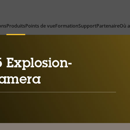
ons
Produits
Points de vue
Formation
Support
Partenaire
Où a
 Explosion-
Camera