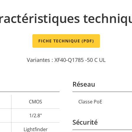
ractéristiques techniq
FICHE TECHNIQUE (PDF)
Variantes : XF40-Q1785 -50 C UL
Réseau
CMOS
Classe PoE
Description
Val
de la
de 
1/2.8"
Sécurité
propriété
propr
Lightfinder