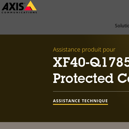
Passer
au
contenu
Soluti
principal
Assistance produit pour
XF40-Q1785
Protected 
ASSISTANCE TECHNIQUE