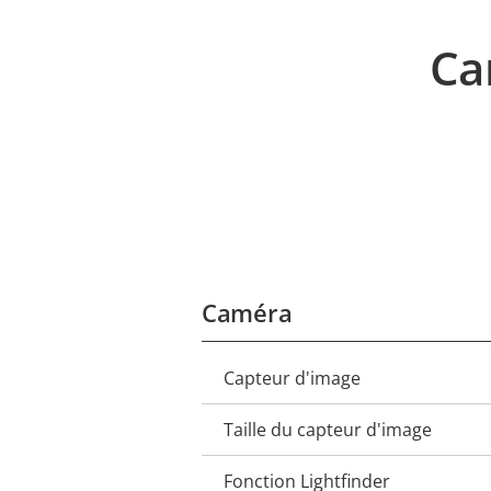
Ca
Caméra
Capteur d'image
Description
Valeur
de la
de la
Taille du capteur d'image
propriété
propriété
Fonction Lightfinder