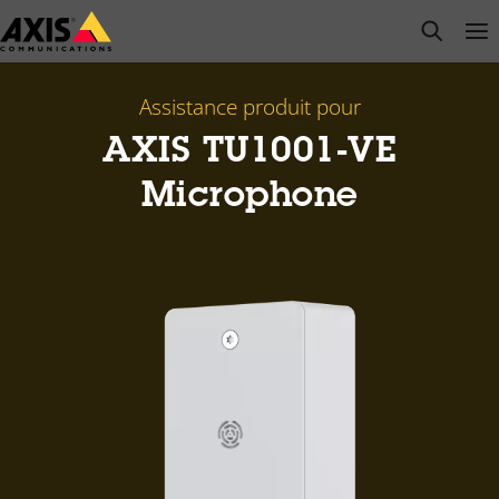
Passer
open s
Op
Clo
au
contenu
principal
Assistance produit pour
AXIS TU1001-VE
Microphone