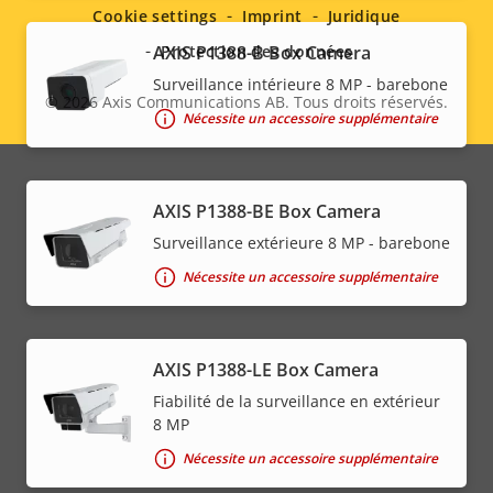
menu
Cookie settings
Imprint
Juridique
AXIS P1388-B Box Camera
Protection des données
Surveillance intérieure 8 MP - barebone
© 2026
Axis Communications AB. Tous droits réservés.
Legal
Nécessite un accessoire supplémentaire
menu
AXIS P1388-BE Box Camera
Surveillance extérieure 8 MP - barebone
Nécessite un accessoire supplémentaire
AXIS P1388-LE Box Camera
Fiabilité de la surveillance en extérieur
8 MP
Nécessite un accessoire supplémentaire