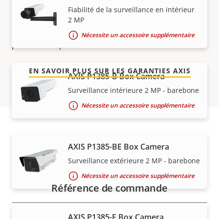
Pour la tranquillité d'esprit
Fiabilité de la surveillance en intérieur
2 MP
Notre garantie de 3 ans offre la propriété sans
Nécessite un accessoire supplémentaire
problème et permet de contrôler les coûts.
EN SAVOIR PLUS SUR LES GARANTIES AXIS
AXIS P1385-B Box Camera
Surveillance intérieure 2 MP - barebone
Nécessite un accessoire supplémentaire
Références
AXIS P1385-BE Box Camera
Surveillance extérieure 2 MP - barebone
Nécessite un accessoire supplémentaire
Référence de commande
AXIS P1385-E Box Camera