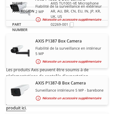
AXIS TU1001-VE Microphone
Fiabilité de la surveillance en extérieur
AR, AU, BR, CN, EU, IN, JP, KR,
2 MP
UK, US
Nécessite un accessoire supplémentaire
02269-001
AXIS P1387 Box Camera
Fiabilité de la surveillance en intérieur
5 MP
Nécessite un accessoire supplémentaire
REMARQUE
Les produits Axis peuvent être soumis à de
réglementations de contrôle d'exportation
américains et européens, ainsi qu'à d'autres
AXIS P1387-B Box Camera
législations en termes de contrôle d'exportation
Surveillance intérieure 5 MP - barebone
nationales. Recherchez des
informations sur la
Nécessite un accessoire supplémentaire
conformation concernant l''exportation pour votre
produit ici
.