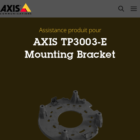
Passer
open s
Op
Clo
au
contenu
principal
Assistance produit pour
AXIS TP3003-E
Mounting Bracket